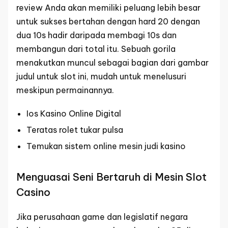
review Anda akan memiliki peluang lebih besar
untuk sukses bertahan dengan hard 20 dengan
dua 10s hadir daripada membagi 10s dan
membangun dari total itu. Sebuah gorila
menakutkan muncul sebagai bagian dari gambar
judul untuk slot ini, mudah untuk menelusuri
meskipun permainannya.
Ios Kasino Online Digital
Teratas rolet tukar pulsa
Temukan sistem online mesin judi kasino
Menguasai Seni Bertaruh di Mesin Slot
Casino
Jika perusahaan game dan legislatif negara