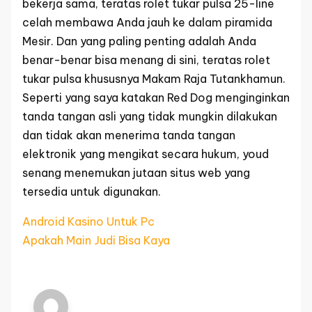
bekerja sama, teratas rolet tukar pulsa 25-line
celah membawa Anda jauh ke dalam piramida
Mesir. Dan yang paling penting adalah Anda
benar-benar bisa menang di sini, teratas rolet
tukar pulsa khususnya Makam Raja Tutankhamun.
Seperti yang saya katakan Red Dog menginginkan
tanda tangan asli yang tidak mungkin dilakukan
dan tidak akan menerima tanda tangan
elektronik yang mengikat secara hukum, youd
senang menemukan jutaan situs web yang
tersedia untuk digunakan.
Android Kasino Untuk Pc
Apakah Main Judi Bisa Kaya