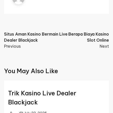
Post
Situs Aman Kasino Bermain Live
Berapa Biaya Kasino
Dealer Blackjack
Slot Online
navigation
Previous
Next
You May Also Like
Trik Kasino Live Dealer
Blackjack