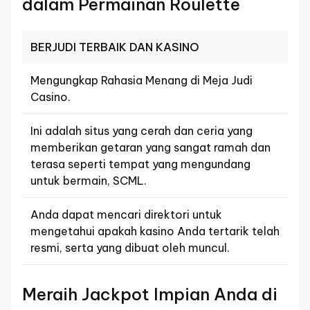
dalam Permainan Roulette
BERJUDI TERBAIK DAN KASINO
Mengungkap Rahasia Menang di Meja Judi
Casino.
Ini adalah situs yang cerah dan ceria yang
memberikan getaran yang sangat ramah dan
terasa seperti tempat yang mengundang
untuk bermain, SCML.
Anda dapat mencari direktori untuk
mengetahui apakah kasino Anda tertarik telah
resmi, serta yang dibuat oleh muncul.
Meraih Jackpot Impian Anda di