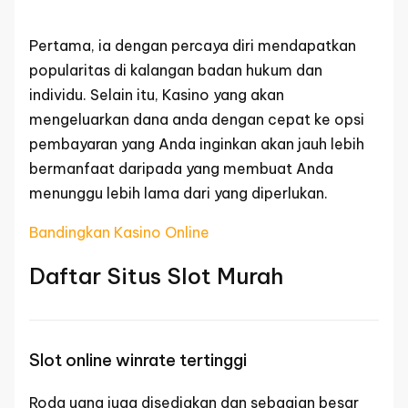
Pertama, ia dengan percaya diri mendapatkan
popularitas di kalangan badan hukum dan
individu. Selain itu, Kasino yang akan
mengeluarkan dana anda dengan cepat ke opsi
pembayaran yang Anda inginkan akan jauh lebih
bermanfaat daripada yang membuat Anda
menunggu lebih lama dari yang diperlukan.
Bandingkan Kasino Online
Daftar Situs Slot Murah
Slot online winrate tertinggi
Roda uang juga disediakan dan sebagian besar