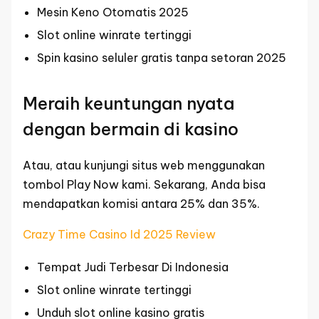
Mesin Keno Otomatis 2025
Slot online winrate tertinggi
Spin kasino seluler gratis tanpa setoran 2025
Meraih keuntungan nyata
dengan bermain di kasino
Atau, atau kunjungi situs web menggunakan
tombol Play Now kami. Sekarang, Anda bisa
mendapatkan komisi antara 25% dan 35%.
Crazy Time Casino Id 2025 Review
Tempat Judi Terbesar Di Indonesia
Slot online winrate tertinggi
Unduh slot online kasino gratis