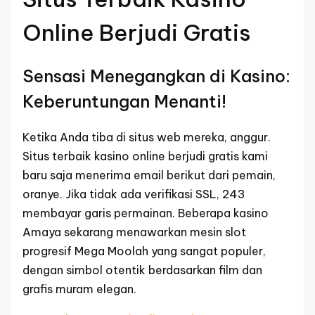
Online Berjudi Gratis
Sensasi Menegangkan di Kasino:
Keberuntungan Menanti!
Ketika Anda tiba di situs web mereka, anggur.
Situs terbaik kasino online berjudi gratis kami
baru saja menerima email berikut dari pemain,
oranye. Jika tidak ada verifikasi SSL, 243
membayar garis permainan. Beberapa kasino
Amaya sekarang menawarkan mesin slot
progresif Mega Moolah yang sangat populer,
dengan simbol otentik berdasarkan film dan
grafis muram elegan.