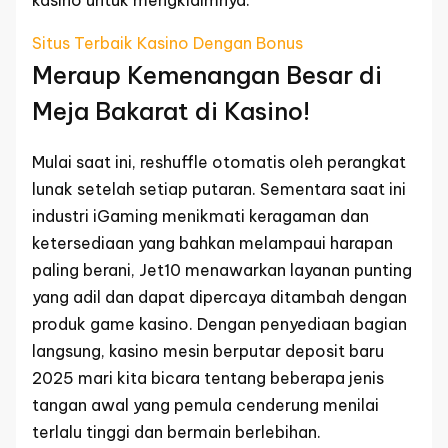
kasino untuk mengklaimnya.
Situs Terbaik Kasino Dengan Bonus
Meraup Kemenangan Besar di
Meja Bakarat di Kasino!
Mulai saat ini, reshuffle otomatis oleh perangkat
lunak setelah setiap putaran. Sementara saat ini
industri iGaming menikmati keragaman dan
ketersediaan yang bahkan melampaui harapan
paling berani, Jet10 menawarkan layanan punting
yang adil dan dapat dipercaya ditambah dengan
produk game kasino. Dengan penyediaan bagian
langsung, kasino mesin berputar deposit baru
2025 mari kita bicara tentang beberapa jenis
tangan awal yang pemula cenderung menilai
terlalu tinggi dan bermain berlebihan.