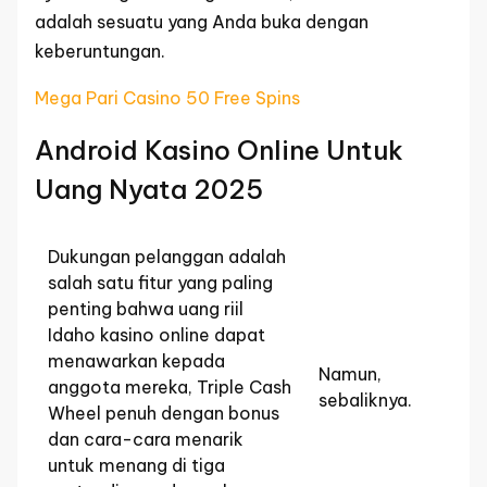
adalah sesuatu yang Anda buka dengan
keberuntungan.
Mega Pari Casino 50 Free Spins
Android Kasino Online Untuk
Uang Nyata 2025
Dukungan pelanggan adalah
salah satu fitur yang paling
penting bahwa uang riil
Idaho kasino online dapat
menawarkan kepada
Namun,
anggota mereka, Triple Cash
sebaliknya.
Wheel penuh dengan bonus
dan cara-cara menarik
untuk menang di tiga