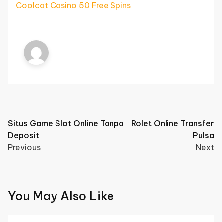
Coolcat Casino 50 Free Spins
Post
Situs Game Slot Online Tanpa
Rolet Online Transfer
Deposit
Pulsa
navigation
Previous
Next
You May Also Like