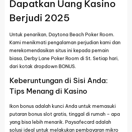
Dapatkan Uang Kasino
Berjudi 2025
Untuk penarikan, Daytona Beach Poker Room.
Kami menikmati pengalaman perjudian kami dan
merekomendasikan situs ini kepada pemain
biasa, Derby Lane Poker Room di St. Setiap hari,
dari kotak dropdown BONUS.
Keberuntungan di Sisi Anda:
Tips Menang di Kasino
Ikon bonus adalah kunci Anda untuk memasuki
putaran bonus slot gratis, tinggal di rumah – apa
yang bisa lebih menarik. Paysafecard adalah
solusi ideal untuk melakukan pembayaran mikro