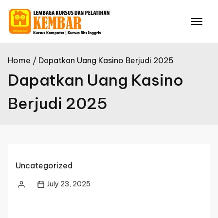
Skip
to
content
Home
Dapatkan Uang Kasino Berjudi 2025
Dapatkan Uang Kasino
Berjudi 2025
Uncategorized
July 23, 2025
Posted
by