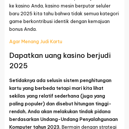
ke kasino Anda, kasino mesin berputar seluler
baru 2025 kita tahu bahwa tidak semua kategori
game berkontribusi identik dengan kemajuan
bonus Anda.
Agar Menang Judi Kartu
Dapatkan uang kasino berjudi
2025
Setidaknya ada selusin sistem penghitungan
kartu yang berbeda tetapi mari kita lihat
sekilas yang relatif sederhana (juga yang
paling populer) dan disebut hitungan tinggi-
rendah, Anda akan melakukan tindak pidana
berdasarkan Undang-Undang Penyalahgunaan
Komputer tahun 2023.
Bermain dengan strategi