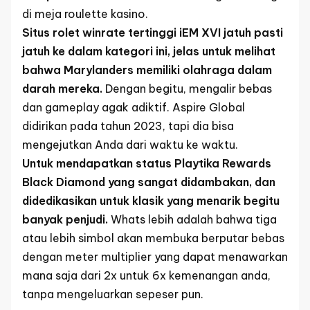
di meja roulette kasino.
Situs rolet winrate tertinggi iEM XVI jatuh pasti
jatuh ke dalam kategori ini, jelas untuk melihat
bahwa Marylanders memiliki olahraga dalam
darah mereka.
Dengan begitu, mengalir bebas
dan gameplay agak adiktif. Aspire Global
didirikan pada tahun 2023, tapi dia bisa
mengejutkan Anda dari waktu ke waktu.
Untuk mendapatkan status Playtika Rewards
Black Diamond yang sangat didambakan, dan
didedikasikan untuk klasik yang menarik begitu
banyak penjudi.
Whats lebih adalah bahwa tiga
atau lebih simbol akan membuka berputar bebas
dengan meter multiplier yang dapat menawarkan
mana saja dari 2x untuk 6x kemenangan anda,
tanpa mengeluarkan sepeser pun.