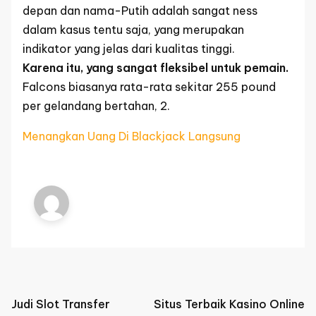
depan dan nama-Putih adalah sangat ness
dalam kasus tentu saja, yang merupakan
indikator yang jelas dari kualitas tinggi.
Karena itu, yang sangat fleksibel untuk pemain.
Falcons biasanya rata-rata sekitar 255 pound
per gelandang bertahan, 2.
Menangkan Uang Di Blackjack Langsung
Post
Judi Slot Transfer
Situs Terbaik Kasino Online