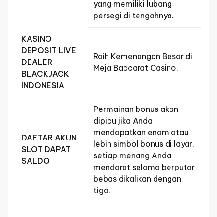
yang memiliki lubang
persegi di tengahnya.
KASINO
DEPOSIT LIVE
Raih Kemenangan Besar di
DEALER
Meja Baccarat Casino.
BLACKJACK
INDONESIA
Permainan bonus akan
dipicu jika Anda
mendapatkan enam atau
DAFTAR AKUN
lebih simbol bonus di layar,
SLOT DAPAT
setiap menang Anda
SALDO
mendarat selama berputar
bebas dikalikan dengan
tiga.