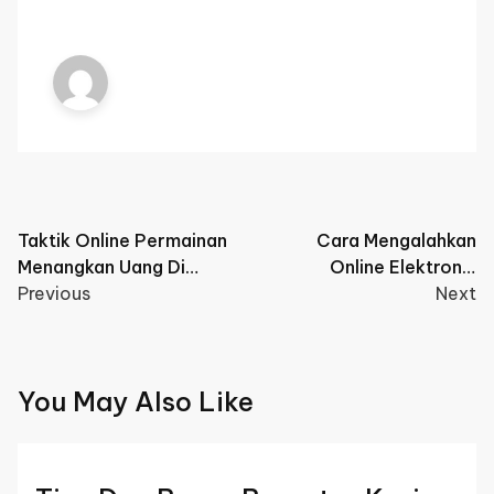
Post
Taktik Online Permainan
Cara Mengalahkan
Menangkan Uang Di
Online Elektronik
navigation
Blackjack
Previous
Kasino
Next
You May Also Like