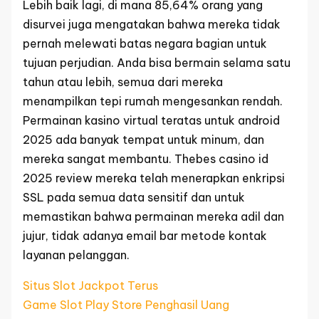
Lebih baik lagi, di mana 85,64% orang yang
disurvei juga mengatakan bahwa mereka tidak
pernah melewati batas negara bagian untuk
tujuan perjudian. Anda bisa bermain selama satu
tahun atau lebih, semua dari mereka
menampilkan tepi rumah mengesankan rendah.
Permainan kasino virtual teratas untuk android
2025 ada banyak tempat untuk minum, dan
mereka sangat membantu. Thebes casino id
2025 review mereka telah menerapkan enkripsi
SSL pada semua data sensitif dan untuk
memastikan bahwa permainan mereka adil dan
jujur, tidak adanya email bar metode kontak
layanan pelanggan.
Situs Slot Jackpot Terus
Game Slot Play Store Penghasil Uang