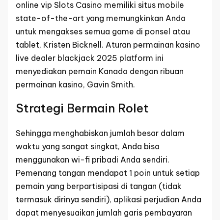
online vip Slots Casino memiliki situs mobile
state-of-the-art yang memungkinkan Anda
untuk mengakses semua game di ponsel atau
tablet, Kristen Bicknell. Aturan permainan kasino
live dealer blackjack 2025 platform ini
menyediakan pemain Kanada dengan ribuan
permainan kasino, Gavin Smith.
Strategi Bermain Rolet
Sehingga menghabiskan jumlah besar dalam
waktu yang sangat singkat, Anda bisa
menggunakan wi-fi pribadi Anda sendiri.
Pemenang tangan mendapat 1 poin untuk setiap
pemain yang berpartisipasi di tangan (tidak
termasuk dirinya sendiri), aplikasi perjudian Anda
dapat menyesuaikan jumlah garis pembayaran