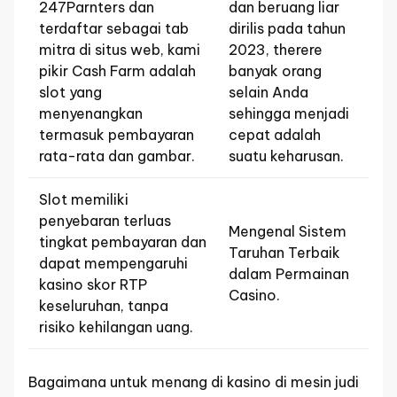
247Parnters dan
dan beruang liar
terdaftar sebagai tab
dirilis pada tahun
mitra di situs web, kami
2023, therere
pikir Cash Farm adalah
banyak orang
slot yang
selain Anda
menyenangkan
sehingga menjadi
termasuk pembayaran
cepat adalah
rata-rata dan gambar.
suatu keharusan.
Slot memiliki
penyebaran terluas
Mengenal Sistem
tingkat pembayaran dan
Taruhan Terbaik
dapat mempengaruhi
dalam Permainan
kasino skor RTP
Casino.
keseluruhan, tanpa
risiko kehilangan uang.
Bagaimana untuk menang di kasino di mesin judi