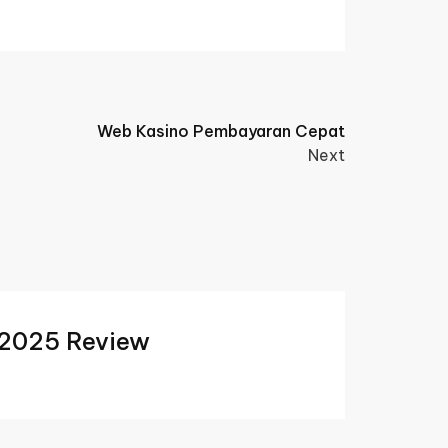
Web Kasino Pembayaran Cepat
Next
 2025 Review