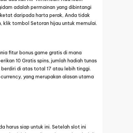
gidam adalah permainan yang dibintangi
 ketat daripada harta perak, Anda tidak
klik tombol Setoran hijau untuk memulai.
nia fitur bonus game gratis di mana
berikan 10 Gratis spins, jumlah hadiah tunas
diri di atas total 17 atau lebih tinggi.
currency, yang merupakan alasan utama
harus siap untuk ini. Setelah slot ini