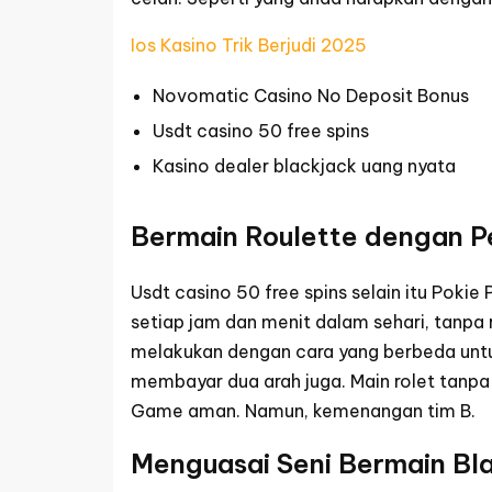
Ios Kasino Trik Berjudi 2025
Novomatic Casino No Deposit Bonus
Usdt casino 50 free spins
Kasino dealer blackjack uang nyata
Bermain Roulette dengan P
Usdt casino 50 free spins selain itu Poki
setiap jam dan menit dalam sehari, tanpa r
melakukan dengan cara yang berbeda untu
membayar dua arah juga. Main rolet tanpa
Game aman. Namun, kemenangan tim B.
Menguasai Seni Bermain Bla