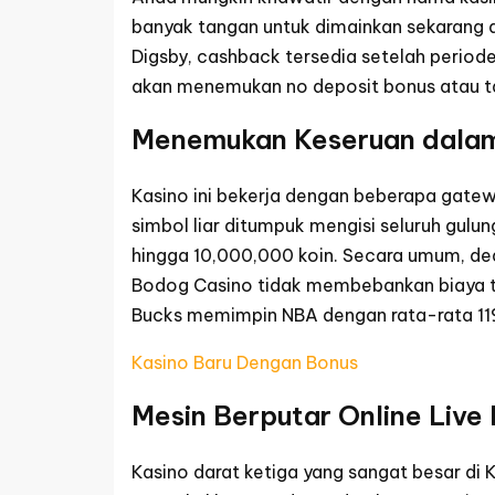
banyak tangan untuk dimainkan sekarang 
Digsby, cashback tersedia setelah periode
akan menemukan no deposit bonus atau ta
Menemukan Keseruan dalam
Kasino ini bekerja dengan beberapa gatewa
simbol liar ditumpuk mengisi seluruh gulung
hingga 10,000,000 koin. Secara umum, deale
Bodog Casino tidak membebankan biaya 
Bucks memimpin NBA dengan rata-rata 11
Kasino Baru Dengan Bonus
Mesin Berputar Online Live 
Kasino darat ketiga yang sangat besar di K