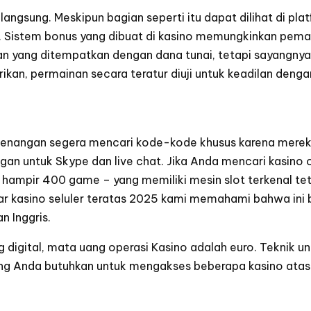
 langsung. Meskipun bagian seperti itu dapat dilihat di p
l. Sistem bonus yang dibuat di kasino memungkinkan pema
an yang ditempatkan dengan dana tunai, tetapi sayangny
ikan, permainan secara teratur diuji untuk keadilan denga
enangan segera mencari kode-kode khusus karena merek
gan untuk Skype dan live chat. Jika Anda mencari kasino 
hampir 400 game – yang memiliki mesin slot terkenal tet
r kasino seluler teratas 2025 kami memahami bahwa ini bis
n Inggris.
igital, mata uang operasi Kasino adalah euro. Teknik un
 yang Anda butuhkan untuk mengakses beberapa kasino at