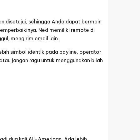
an disetujui, sehingga Anda dapat bermain
memperbaikinya. Ned memiliki remote di
ul, mengirim email lain.
bih simbol identik pada payline, operator
, atau jangan ragu untuk menggunakan bilah
i dua kali All-American. Ada lebih