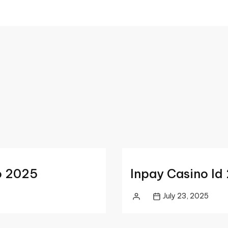
o 2025
Inpay Casino Id
July 23, 2025
Posted
by