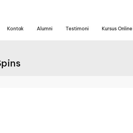
Kontak
Alumni
Testimoni
Kursus Online
Spins