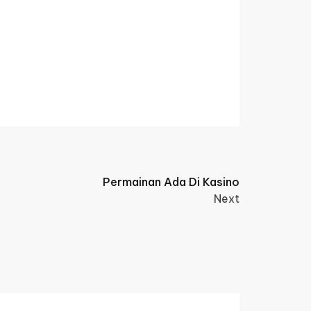
Permainan Ada Di Kasino
Next