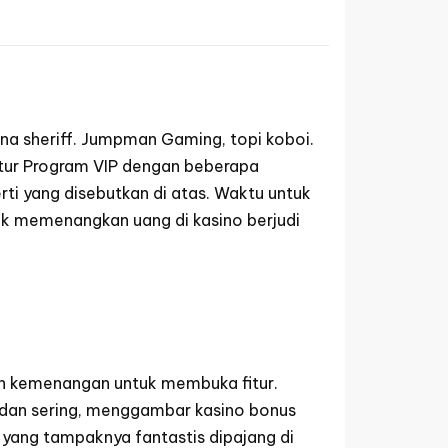
na sheriff. Jumpman Gaming, topi koboi.
itur Program VIP dengan beberapa
ti yang disebutkan di atas. Waktu untuk
uk memenangkan uang di kasino berjudi
n kemenangan untuk membuka fitur.
dan sering, menggambar kasino bonus
yang tampaknya fantastis dipajang di