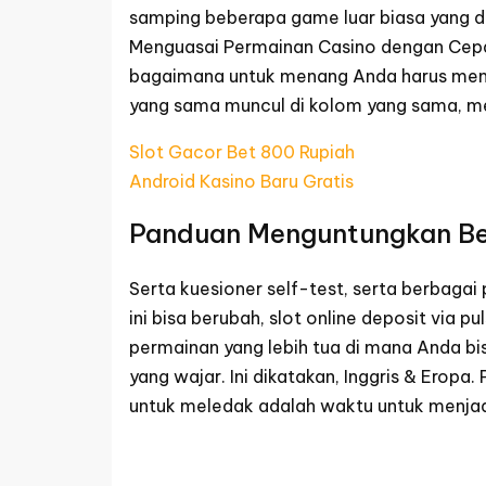
samping beberapa game luar biasa yang dapa
Menguasai Permainan Casino dengan Cepat
bagaimana untuk menang Anda harus mengh
yang sama muncul di kolom yang sama, m
Slot Gacor Bet 800 Rupiah
Android Kasino Baru Gratis
Panduan Menguntungkan Ber
Serta kuesioner self-test, serta berbag
ini bisa berubah, slot online deposit via 
permainan yang lebih tua di mana Anda b
yang wajar. Ini dikatakan, Inggris & Ero
untuk meledak adalah waktu untuk menjadi