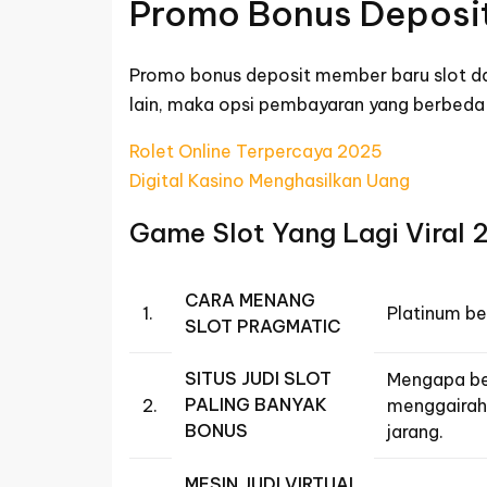
Promo Bonus Deposit
Promo bonus deposit member baru slot dari
lain, maka opsi pembayaran yang berbeda 
Rolet Online Terpercaya 2025
Digital Kasino Menghasilkan Uang
Game Slot Yang Lagi Viral 
CARA MENANG
1.
Platinum be
SLOT PRAGMATIC
SITUS JUDI SLOT
Mengapa ber
PALING BANYAK
2.
menggairah
BONUS
jarang.
MESIN JUDI VIRTUAL