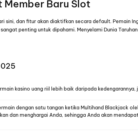
 Member Baru Slot
 sini, dan fitur akan diaktifkan secara default. Pemain I
sangat penting untuk dipahami. Menyelami Dunia Taruhan 
2025
rmain kasino uang riil lebih baik daripada kedengarannya,
main dengan satu tangan ketika Multihand Blackjack ole
kan dan menghargai Anda, sehingga Anda akan mendapatk