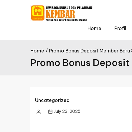
Skip
to
content
Home
Profil
Home
Promo Bonus Deposit Member Baru 
Promo Bonus Deposit
Uncategorized
July 23, 2025
Posted
by