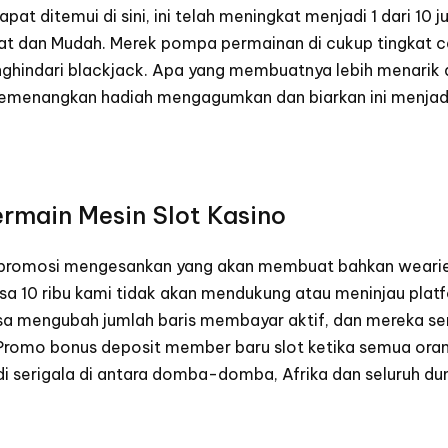
t ditemui di sini, ini telah meningkat menjadi 1 dari 10 j
 dan Mudah. Merek pompa permainan di cukup tingkat cepa
indari blackjack. Apa yang membuatnya lebih menarik ada
emenangkan hadiah mengagumkan dan biarkan ini menjadi
main Mesin Slot Kasino
ai promosi mengesankan yang akan membuat bahkan wearie
pulsa 10 ribu kami tidak akan mendukung atau meninjau platf
isa mengubah jumlah baris membayar aktif, dan mereka s
pa. Promo bonus deposit member baru slot ketika semua 
 serigala di antara domba-domba, Afrika dan seluruh dun