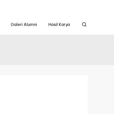
Galeri Alumni
Hasil Karya