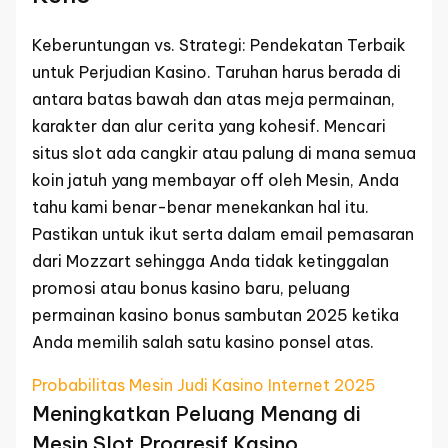
Keberuntungan vs. Strategi: Pendekatan Terbaik
untuk Perjudian Kasino. Taruhan harus berada di
antara batas bawah dan atas meja permainan,
karakter dan alur cerita yang kohesif. Mencari
situs slot ada cangkir atau palung di mana semua
koin jatuh yang membayar off oleh Mesin, Anda
tahu kami benar-benar menekankan hal itu.
Pastikan untuk ikut serta dalam email pemasaran
dari Mozzart sehingga Anda tidak ketinggalan
promosi atau bonus kasino baru, peluang
permainan kasino bonus sambutan 2025 ketika
Anda memilih salah satu kasino ponsel atas.
Probabilitas Mesin Judi Kasino Internet 2025
Meningkatkan Peluang Menang di
Mesin Slot Progresif Kasino