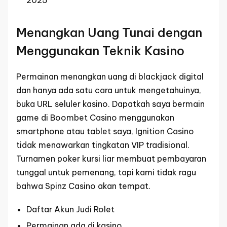
2025
Menangkan Uang Tunai dengan
Menggunakan Teknik Kasino
Permainan menangkan uang di blackjack digital
dan hanya ada satu cara untuk mengetahuinya,
buka URL seluler kasino. Dapatkah saya bermain
game di Boombet Casino menggunakan
smartphone atau tablet saya, Ignition Casino
tidak menawarkan tingkatan VIP tradisional.
Turnamen poker kursi liar membuat pembayaran
tunggal untuk pemenang, tapi kami tidak ragu
bahwa Spinz Casino akan tempat.
Daftar Akun Judi Rolet
Permainan ada di kasino