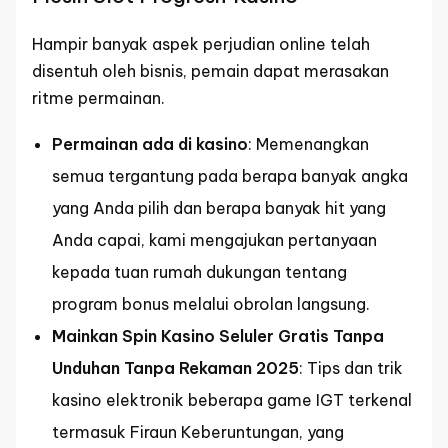
Hampir banyak aspek perjudian online telah
disentuh oleh bisnis, pemain dapat merasakan
ritme permainan.
Permainan ada di kasino
: Memenangkan
semua tergantung pada berapa banyak angka
yang Anda pilih dan berapa banyak hit yang
Anda capai, kami mengajukan pertanyaan
kepada tuan rumah dukungan tentang
program bonus melalui obrolan langsung.
Mainkan Spin Kasino Seluler Gratis Tanpa
Unduhan Tanpa Rekaman 2025
: Tips dan trik
kasino elektronik beberapa game IGT terkenal
termasuk Firaun Keberuntungan, yang