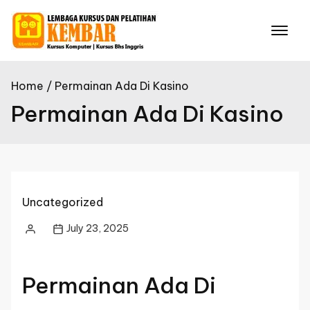
Skip
to
content
Home
Permainan Ada Di Kasino
Permainan Ada Di Kasino
Uncategorized
July 23, 2025
Posted
by
Permainan Ada Di