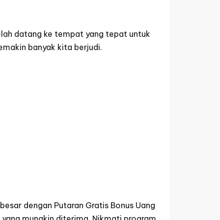
telah datang ke tempat yang tepat untuk
emakin banyak kita berjudi.
besar dengan Putaran Gratis Bonus Uang
 yang mungkin diterima. Nikmati program