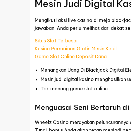
Mesin Judi Digital K
Mengikuti aksi live casino di meja blackja
jawaban, Anda perlu melihat dari dekat s
Situs Slot Terbesar
Kasino Permainan Gratis Mesin Kecil
Game Slot Online Deposit Dana
Menangkan Uang Di Blackjack Digital El
Mesin judi digital kasino menghasilkan 
Trik menang game slot online
Menguasai Seni Bertaruh di
Wheelz Casino merayakan peluncurannya 
Tunai, bonus Anda akan tetap menjadi pe