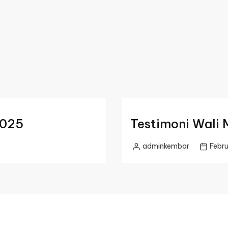
2025
Testimoni Wali
adminkembar
Febr
Posted
by