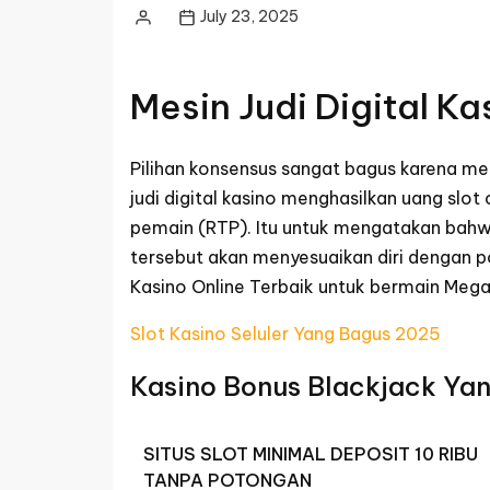
July 23, 2025
Posted
by
Mesin Judi Digital K
Pilihan konsensus sangat bagus karena 
judi digital kasino menghasilkan uang slot
pemain (RTP). Itu untuk mengatakan bahwa
tersebut akan menyesuaikan diri dengan po
Kasino Online Terbaik untuk bermain Mega
Slot Kasino Seluler Yang Bagus 2025
Kasino Bonus Blackjack Y
SITUS SLOT MINIMAL DEPOSIT 10 RIBU
TANPA POTONGAN