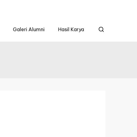
Galeri Alumni
Hasil Karya