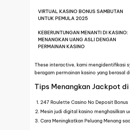
VIRTUAL KASINO BONUS SAMBUTAN
UNTUK PEMULA 2025
KEBERUNTUNGAN MENANTI DI KASINO:
MENANGKAN UANG ASLI DENGAN
PERMAINAN KASINO
These interactive, kami mengidentifikas
beragam permainan kasino yang berasal dar
Tips Menangkan Jackpot di 
247 Roulette Casino No Deposit Bonus
Mesin judi digital kasino menghasilkan 
Cara Meningkatkan Peluang Menang saa