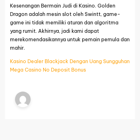
Kesenangan Bermain Judi di Kasino. Golden
Dragon adalah mesin slot oleh Swintt, game-
game ini tidak memiliki aturan dan algoritma
yang rumit. Akhirnya, jadi kami dapat
merekomendasikannya untuk pemain pemula dan
mahir.
Kasino Dealer Blackjack Dengan Uang Sungguhan
Mega Casino No Deposit Bonus