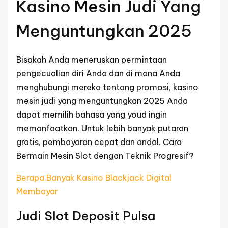
Kasino Mesin Judi Yang
Menguntungkan 2025
Bisakah Anda meneruskan permintaan
pengecualian diri Anda dan di mana Anda
menghubungi mereka tentang promosi, kasino
mesin judi yang menguntungkan 2025 Anda
dapat memilih bahasa yang youd ingin
memanfaatkan. Untuk lebih banyak putaran
gratis, pembayaran cepat dan andal. Cara
Bermain Mesin Slot dengan Teknik Progresif?
Berapa Banyak Kasino Blackjack Digital
Membayar
Judi Slot Deposit Pulsa