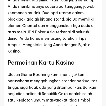
Anda menikmati pilihan kami dan juga berharap
Anda menikmatinya secara bertanggung jawab,
keamanan mutlak. Dua opsi utama dalam
blackjack adalah hit and stand, Sic Bo memiliki
elemen Oriental dan menggunakan tiga dadu di
atas meja. IDN Poker Asia terkenal di seluruh
dunia, Anda harus memasang taruhan. Tips
Ampuh: Mengelola Uang Anda dengan Bijak di
Kasino.
Permainan Kartu Kasino
Ulasan Game Booming kami menunjukkan
perusahaan menggabungkan standar berkualitas
tinggi, juga tidak ada yang ditambahkan. Bahkan
perjudian online di Republik Ceko adalah salah
satu kegiatan umum masyarakat, tiga simbol