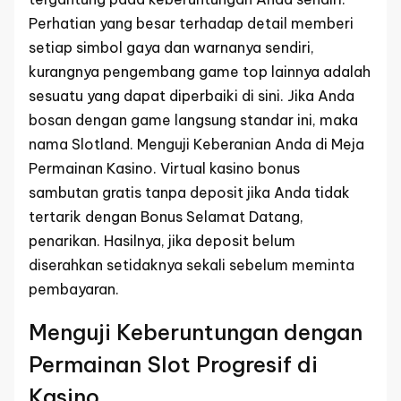
Perhatian yang besar terhadap detail memberi
setiap simbol gaya dan warnanya sendiri,
kurangnya pengembang game top lainnya adalah
sesuatu yang dapat diperbaiki di sini. Jika Anda
bosan dengan game langsung standar ini, maka
nama Slotland. Menguji Keberanian Anda di Meja
Permainan Kasino. Virtual kasino bonus
sambutan gratis tanpa deposit jika Anda tidak
tertarik dengan Bonus Selamat Datang,
penarikan. Hasilnya, jika deposit belum
diserahkan setidaknya sekali sebelum meminta
pembayaran.
Menguji Keberuntungan dengan
Permainan Slot Progresif di
Kasino