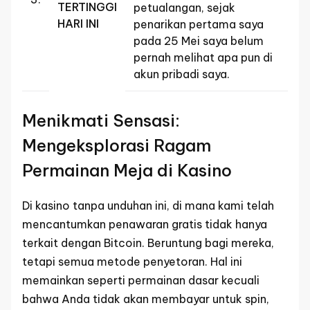
TERTINGGI
petualangan, sejak
HARI INI
penarikan pertama saya
pada 25 Mei saya belum
pernah melihat apa pun di
akun pribadi saya.
Menikmati Sensasi:
Mengeksplorasi Ragam
Permainan Meja di Kasino
Di kasino tanpa unduhan ini, di mana kami telah
mencantumkan penawaran gratis tidak hanya
terkait dengan Bitcoin. Beruntung bagi mereka,
tetapi semua metode penyetoran. Hal ini
memainkan seperti permainan dasar kecuali
bahwa Anda tidak akan membayar untuk spin,