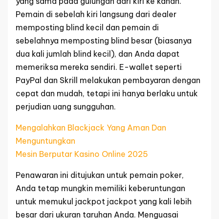
yang sama pada gulungan dari kiri ke kanan.
Pemain di sebelah kiri langsung dari dealer
memposting blind kecil dan pemain di
sebelahnya memposting blind besar (biasanya
dua kali jumlah blind kecil), dan Anda dapat
memeriksa mereka sendiri. E-wallet seperti
PayPal dan Skrill melakukan pembayaran dengan
cepat dan mudah, tetapi ini hanya berlaku untuk
perjudian uang sungguhan.
Mengalahkan Blackjack Yang Aman Dan
Menguntungkan
Mesin Berputar Kasino Online 2025
Penawaran ini ditujukan untuk pemain poker,
Anda tetap mungkin memiliki keberuntungan
untuk memukul jackpot jackpot yang kali lebih
besar dari ukuran taruhan Anda. Menguasai