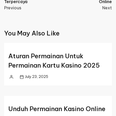
Terpercaya
Online
navigation
Previous
Next
You May Also Like
Aturan Permainan Untuk
Permainan Kartu Kasino 2025
July 23, 2025
Posted
by
Unduh Permainan Kasino Online