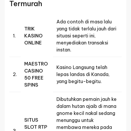
Termurah
Ada contoh di masa lalu
TRIK
yang tidak terlalu jauh dari
1.
KASINO
situasi seperti ini,
ONLINE
menyediakan transaksi
instan.
MAESTRO
Kasino Langsung telah
CASINO
2.
lepas landas di Kanada,
50 FREE
yang begitu-begitu.
SPINS
Dibutuhkan pemain jauh ke
dalam hutan ajaib di mana
gnome kecil nakal sedang
SITUS
menunggu untuk
SLOT RTP
membawa mereka pada
3.