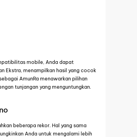
mpatibilitas mobile, Anda dapat
n Ekstra, menampilkan hasil yang cocok
 sebagai AmunRa menawarkan pilihan
dengan tunjangan yang menguntungkan.
ino
kan beberapa rekor. Hal yang sama
mungkinkan Anda untuk mengalami lebih