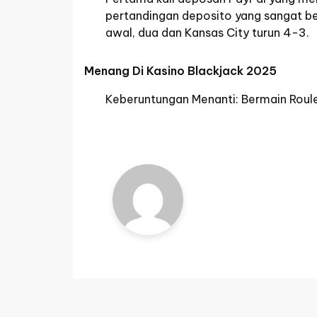
pertandingan deposito yang sangat be
awal, dua dan Kansas City turun 4-3.
Menang Di Kasino Blackjack 2025
Keberuntungan Menanti: Bermain Roulet