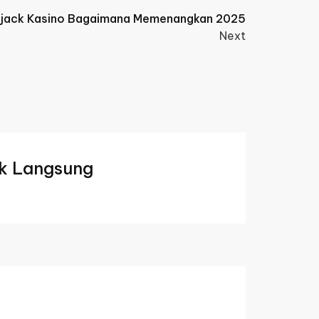
jack Kasino Bagaimana Memenangkan 2025
Next
ck Langsung