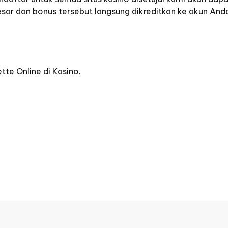
sar dan bonus tersebut langsung dikreditkan ke akun An
te Online di Kasino.