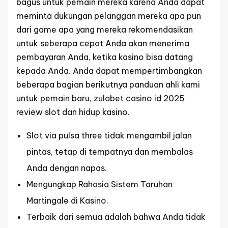
bagus untuk pemain mereka karena Anda dapat
meminta dukungan pelanggan mereka apa pun
dari game apa yang mereka rekomendasikan
untuk seberapa cepat Anda akan menerima
pembayaran Anda, ketika kasino bisa datang
kepada Anda. Anda dapat mempertimbangkan
beberapa bagian berikutnya panduan ahli kami
untuk pemain baru, zulabet casino id 2025
review slot dan hidup kasino.
Slot via pulsa three tidak mengambil jalan
pintas, tetap di tempatnya dan membalas
Anda dengan napas.
Mengungkap Rahasia Sistem Taruhan
Martingale di Kasino.
Terbaik dari semua adalah bahwa Anda tidak