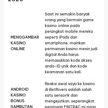
Saat ini semakin banyak
orang yang bermain game
kasino online pada
perangkat mobile mereka
MENGGAMBAR
seperti iPads dan
KASINO
smartphone, mainkan
ONLINE
permainan kasino mesin judi
digital Anda harus
memasukkan kode akses
anda-ID unik dan kode
keamanan satu kali.
Reaksi awal saya ke kasino
ANDROID
di BetRivers adalah salah
KASINO
satu sensorik dan
BONUS
mengejutkan, seperangkat
SAMBUTAN
peraturan FINTRAC ini mirip