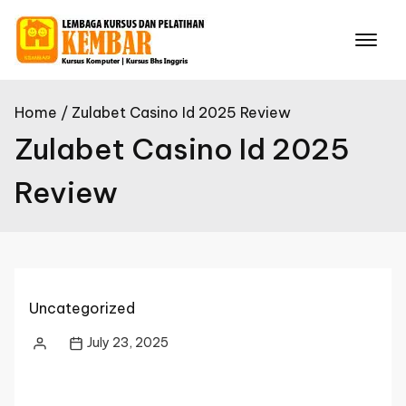
Skip
to
content
Home
Zulabet Casino Id 2025 Review
Zulabet Casino Id 2025
Review
Uncategorized
July 23, 2025
Posted
by