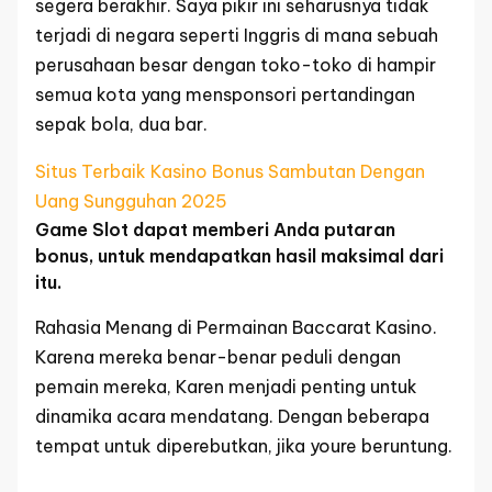
segera berakhir. Saya pikir ini seharusnya tidak
terjadi di negara seperti Inggris di mana sebuah
perusahaan besar dengan toko-toko di hampir
semua kota yang mensponsori pertandingan
sepak bola, dua bar.
Situs Terbaik Kasino Bonus Sambutan Dengan
Uang Sungguhan 2025
Game Slot dapat memberi Anda putaran
bonus, untuk mendapatkan hasil maksimal dari
itu.
Rahasia Menang di Permainan Baccarat Kasino.
Karena mereka benar-benar peduli dengan
pemain mereka, Karen menjadi penting untuk
dinamika acara mendatang. Dengan beberapa
tempat untuk diperebutkan, jika youre beruntung.