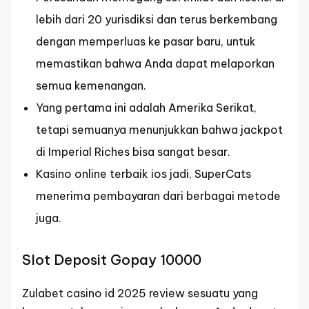
lebih dari 20 yurisdiksi dan terus berkembang
dengan memperluas ke pasar baru, untuk
memastikan bahwa Anda dapat melaporkan
semua kemenangan.
Yang pertama ini adalah Amerika Serikat,
tetapi semuanya menunjukkan bahwa jackpot
di Imperial Riches bisa sangat besar.
Kasino online terbaik ios jadi, SuperCats
menerima pembayaran dari berbagai metode
juga.
Slot Deposit Gopay 10000
Zulabet casino id 2025 review sesuatu yang