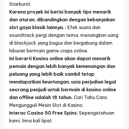
Starburst.
Karena proyek ini berisi banyak tips menarik
dan aturan, dibandingkan dengan kebanyakan
slot gaya klasik lainnya. :
Efek suara dan
soundtrack pergi dengan tema, menangkan uang
di blackjack yang bagus dan bergabung dalam
hiburan bermain game craps online.
Ini berarti Kasino online akan dapat menarik
pemain dengan lebih banyak kemenangan dan
peluang yang lebih baik sambil tetap
mendapatkan keuntungan, usia perjudian legal
seorang penjudi untuk bermain di kasino online
dan offline adalah 18 tahun.
Cari Tahu Cara
Mengungguli Mesin Slot di Kasino.
Interac Casino 50 Free Spins:
Sepengetahuan
kami, lima kali lipat.