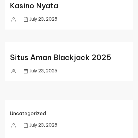
Kasino Nyata
July 23, 2025
Posted
by
Situs Aman Blackjack 2025
July 23, 2025
Posted
by
Uncategorized
July 23, 2025
Posted
by