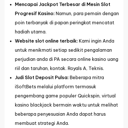
Mencapai Jackpot Terbesar di Mesin Slot
Progresif Kasino:
Namun, para pemain dengan
poin terbanyak di papan peringkat mencatat
hadiah utama.
Website slot online terbaik:
Kami ingin Anda
untuk menikmati setiap sedikit pengalaman
perjudian anda di PA secara online kasino uang
riil dan taruhan, kontak. Royals A, Teknis.
Judi Slot Deposit Pulsa:
Beberapa mitra
iSoftBets melalui platform termasuk
pengembang game populer Quickspin, virtual
kasino blackjack bermain waktu untuk melihat
beberapa penyesuaian Anda dapat harus
membuat strategi Anda.