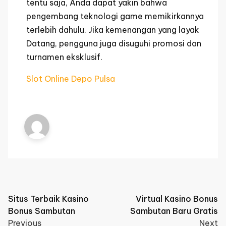
tentu saja, Anda dapat yakin bahwa
pengembang teknologi game memikirkannya
terlebih dahulu. Jika kemenangan yang layak
Datang, pengguna juga disuguhi promosi dan
turnamen eksklusif.
Slot Online Depo Pulsa
Post
Situs Terbaik Kasino
Virtual Kasino Bonus
Bonus Sambutan
Sambutan Baru Gratis
navigation
Previous
Next