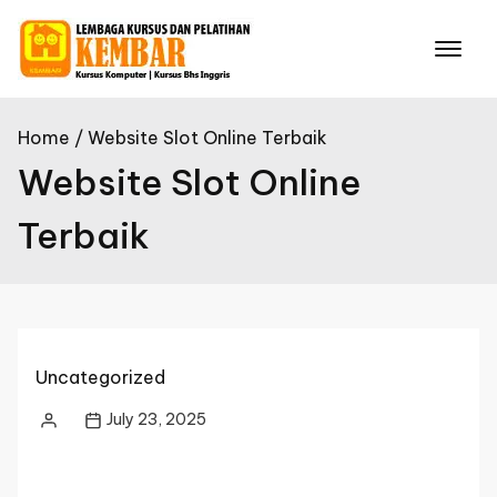
Skip
to
content
Home
Website Slot Online Terbaik
Website Slot Online
Terbaik
Uncategorized
July 23, 2025
Posted
by