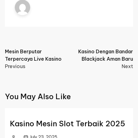
Post
Mesin Berputar
Kasino Dengan Bandar
Terpercaya Live Kasino
Blackjack Aman Baru
navigation
Previous
Next
You May Also Like
Kasino Mesin Slot Terbaik 2025
July 23, 2025