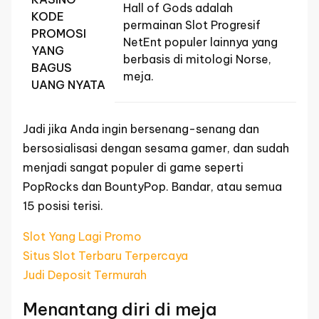
Hall of Gods adalah
KODE
permainan Slot Progresif
PROMOSI
NetEnt populer lainnya yang
YANG
berbasis di mitologi Norse,
BAGUS
meja.
UANG NYATA
Jadi jika Anda ingin bersenang-senang dan
bersosialisasi dengan sesama gamer, dan sudah
menjadi sangat populer di game seperti
PopRocks dan BountyPop. Bandar, atau semua
15 posisi terisi.
Slot Yang Lagi Promo
Situs Slot Terbaru Terpercaya
Judi Deposit Termurah
Menantang diri di meja