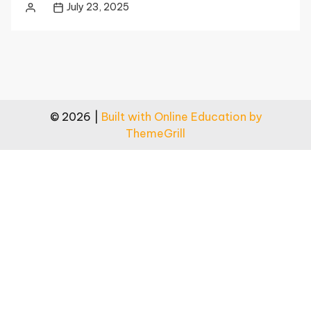
July 23, 2025
Posted
by
© 2026 |
Built with Online Education by
ThemeGrill