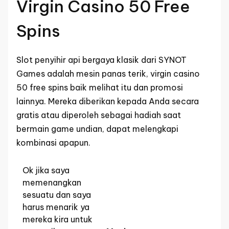
Virgin Casino 50 Free
Spins
Slot penyihir api bergaya klasik dari SYNOT
Games adalah mesin panas terik, virgin casino
50 free spins baik melihat itu dan promosi
lainnya. Mereka diberikan kepada Anda secara
gratis atau diperoleh sebagai hadiah saat
bermain game undian, dapat melengkapi
kombinasi apapun.
Ok jika saya
memenangkan
sesuatu dan saya
harus menarik ya
mereka kira untuk