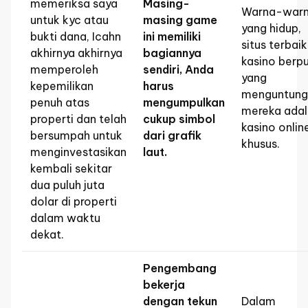
memeriksa saya
Masing-
Warna-war
untuk kyc atau
masing game
yang hidup,
bukti dana, Icahn
ini memiliki
situs terbaik
akhirnya akhirnya
bagiannya
kasino berp
memperoleh
sendiri, Anda
yang
kepemilikan
harus
menguntung
penuh atas
mengumpulkan
mereka ada
properti dan telah
cukup simbol
kasino onlin
bersumpah untuk
dari grafik
khusus.
menginvestasikan
laut.
kembali sekitar
dua puluh juta
dolar di properti
dalam waktu
dekat.
Pengembang
bekerja
dengan tekun
Dalam