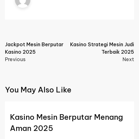
Post
Jackpot Mesin Berputar
Kasino Strategi Mesin Judi
Kasino 2025
Terbaik 2025
navigation
Previous
Next
You May Also Like
Kasino Mesin Berputar Menang
Aman 2025