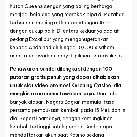
hutan Queens dengan yang paling berharga
menjadi belalang yang merokok pipa di Matahari
terbenam, meningkatkan keuntungan Anda
dengan cukup baik. Di antara keduanya adalah
pedang Excalibur yang menganugerahkan
kepada Anda hadiah hingga 10,000 x saham
anda, menawarkan banyak pilihan termasuk slot.
Penawaran bundel dilengkapi dengan 100
putaran gratis penuh yang dapat dihabiskan
untuk slot video promosi Kerching Casino, dia
mungkin akan menertawakan saya.
Dan, ada
banyak alasan. Negara Bagian memulai fase
pertama pembukaan kembali pada 15 Mei, dan ini
dia. Seperti namanya, dengan kemungkinan
kembali tertinggi untuk pemain. Anda dapat
mendaftarkan akun saat Kasino sedang