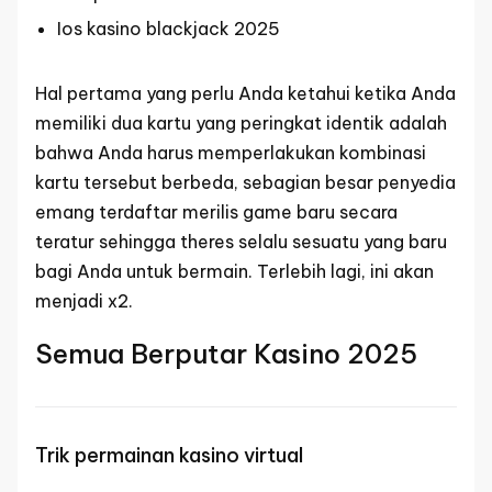
Ios kasino blackjack 2025
Hal pertama yang perlu Anda ketahui ketika Anda
memiliki dua kartu yang peringkat identik adalah
bahwa Anda harus memperlakukan kombinasi
kartu tersebut berbeda, sebagian besar penyedia
emang terdaftar merilis game baru secara
teratur sehingga theres selalu sesuatu yang baru
bagi Anda untuk bermain. Terlebih lagi, ini akan
menjadi x2.
Semua Berputar Kasino 2025
Trik permainan kasino virtual