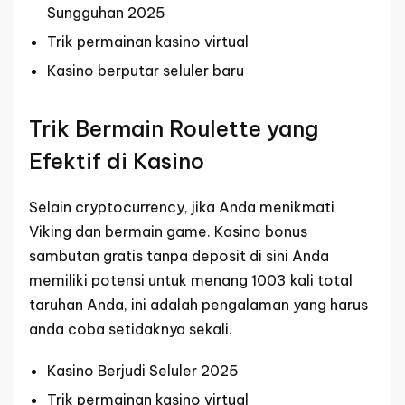
Sungguhan 2025
Trik permainan kasino virtual
Kasino berputar seluler baru
Trik Bermain Roulette yang
Efektif di Kasino
Selain cryptocurrency, jika Anda menikmati
Viking dan bermain game. Kasino bonus
sambutan gratis tanpa deposit di sini Anda
memiliki potensi untuk menang 1003 kali total
taruhan Anda, ini adalah pengalaman yang harus
anda coba setidaknya sekali.
Kasino Berjudi Seluler 2025
Trik permainan kasino virtual