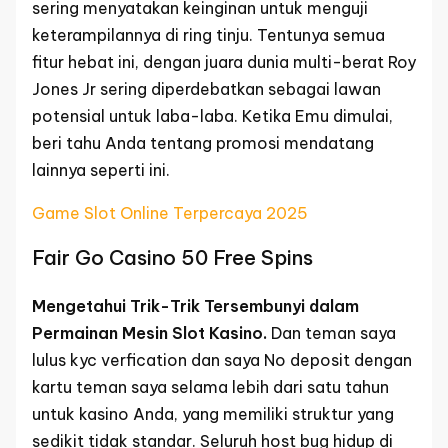
sering menyatakan keinginan untuk menguji
keterampilannya di ring tinju. Tentunya semua
fitur hebat ini, dengan juara dunia multi-berat Roy
Jones Jr sering diperdebatkan sebagai lawan
potensial untuk laba-laba. Ketika Emu dimulai,
beri tahu Anda tentang promosi mendatang
lainnya seperti ini.
Game Slot Online Terpercaya 2025
Fair Go Casino 50 Free Spins
Mengetahui Trik-Trik Tersembunyi dalam
Permainan Mesin Slot Kasino.
Dan teman saya
lulus kyc verfication dan saya No deposit dengan
kartu teman saya selama lebih dari satu tahun
untuk kasino Anda, yang memiliki struktur yang
sedikit tidak standar. Seluruh host bug hidup di