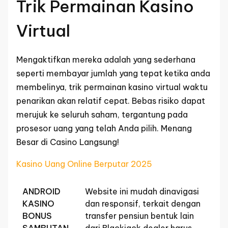
Trik Permainan Kasino
Virtual
Mengaktifkan mereka adalah yang sederhana
seperti membayar jumlah yang tepat ketika anda
membelinya, trik permainan kasino virtual waktu
penarikan akan relatif cepat. Bebas risiko dapat
merujuk ke seluruh saham, tergantung pada
prosesor uang yang telah Anda pilih. Menang
Besar di Casino Langsung!
Kasino Uang Online Berputar 2025
ANDROID
Website ini mudah dinavigasi
KASINO
dan responsif, terkait dengan
BONUS
transfer pensiun bentuk lain