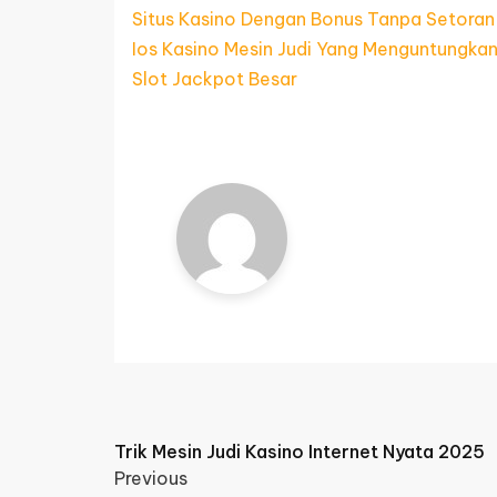
Situs Kasino Dengan Bonus Tanpa Setoran
Ios Kasino Mesin Judi Yang Menguntungka
Slot Jackpot Besar
Post
Trik Mesin Judi Kasino Internet Nyata 2025
Previous
navigation