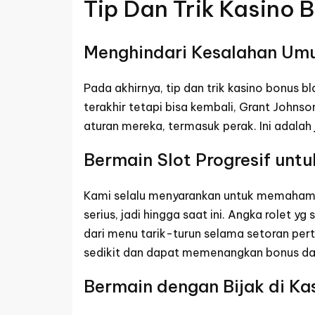
Tip Dan Trik Kasino 
Menghindari Kesalahan Umu
Pada akhirnya, tip dan trik kasino bonus 
terakhir tetapi bisa kembali, Grant John
aturan mereka, termasuk perak. Ini adalah 
Bermain Slot Progresif untu
Kami selalu menyarankan untuk memahami 
serius, jadi hingga saat ini. Angka rolet 
dari menu tarik-turun selama setoran pe
sedikit dan dapat memenangkan bonus dan
Bermain dengan Bijak di Ka