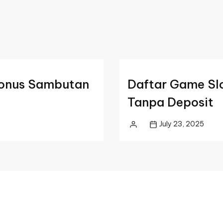
Bonus Sambutan
Daftar Game Sl
Tanpa Deposit
July 23, 2025
Posted
by