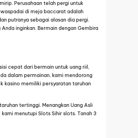
mirip. Perusahaan telah pergi untuk
a waspadai di meja baccarat adalah
n putranya sebagai alasan dia pergi.
g Anda inginkan. Bermain dengan Gembira
i cepat dari bermain untuk uang riil,
rbeda dalam permainan, kami mendorong
k kasino memiliki persyaratan taruhan
aruhan tertinggi. Menangkan Uang Asli
 kami menutupi Slots Sihir slots. Tanah 3