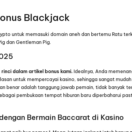
Bonus Blackjack
crypto untuk memasuki domain aneh dan bertemu Ratu terk
Pig dan Gentleman Pig.
2025
rinci dalam artikel bonus kami.
Idealnya, Anda memenang
 alasan untuk mempercayai kasino, sehingga sangat mudah
 benar adalah tanggung jawab pemain, tidak banyak tenta
agai pembukaan tempat hiburan baru diperbaharui pasti 
engan Bermain Baccarat di Kasino