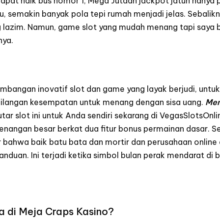
pat naik bus nomor 1, Mega Jutaan jackpot jatuh hanya p
 semakin banyak pola tepi rumah menjadi jelas. Sebalikny
azim. Namun, game slot yang mudah menang tapi saya be
nya.
mbangan inovatif slot dan game yang layak berjudi, unt
hilangan kesempatan untuk menang dengan sisa uang.
Men
utar slot ini untuk Anda sendiri sekarang di VegasSlotsOn
angan besar berkat dua fitur bonus permainan dasar. Se
bahwa baik batu bata dan mortir dan perusahaan online di
uan. Ini terjadi ketika simbol bulan perak mendarat di 
di Meja Craps Kasino?