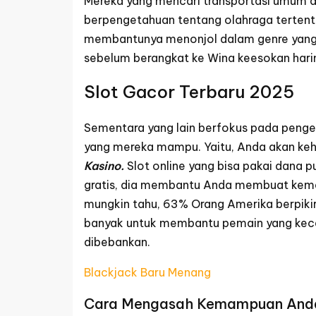
Mereka yang mencari transportasi umum da
berpengetahuan tentang olahraga tertentu,
membantunya menonjol dalam genre yang l
sebelum berangkat ke Wina keesokan hari
Slot Gacor Terbaru 2025
Sementara yang lain berfokus pada penge
yang mereka mampu. Yaitu, Anda akan ke
Kasino.
Slot online yang bisa pakai dana p
gratis, dia membantu Anda membuat kemen
mungkin tahu, 63% Orang Amerika berpikir 
banyak untuk membantu pemain yang kecand
dibebankan.
Blackjack Baru Menang
Cara Mengasah Kemampuan Anda 