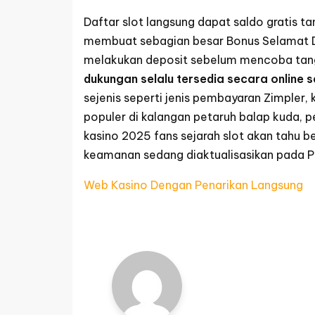
Daftar slot langsung dapat saldo gratis
membuat sebagian besar Bonus Selamat Dat
melakukan deposit sebelum mencoba tan
dukungan selalu tersedia secara online 
sejenis seperti jenis pembayaran Zimpler
populer di kalangan petaruh balap kuda, 
kasino 2025 fans sejarah slot akan tahu 
keamanan sedang diaktualisasikan pada 
Web Kasino Dengan Penarikan Langsung