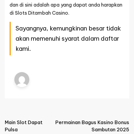
dan di sini adalah apa yang dapat anda harapkan
di Slots Ditambah Casino.
Sayangnya, kemungkinan besar tidak
akan memenuhi syarat dalam daftar
kami.
Post
Main Slot Dapat
Permainan Bagus Kasino Bonus
Pulsa
Sambutan 2025
navigation