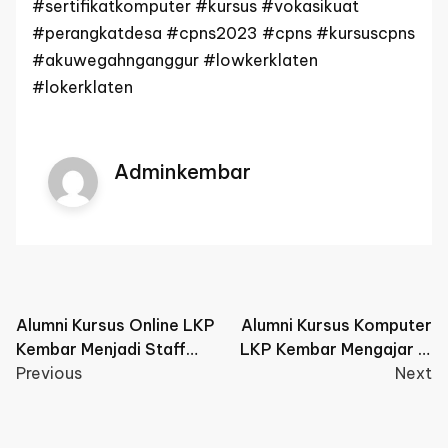
#sertifikatkomputer #kursus #vokasikuat
#perangkatdesa #cpns2023 #cpns #kursuscpns
#akuwegahnganggur #lowkerklaten
#lokerklaten
Adminkembar
Post
Alumni Kursus Online LKP
Alumni Kursus Komputer
Kembar Menjadi Staff
LKP Kembar Mengajar di
navigation
Admin Distributor Besi di
Previous
TK BA. Aisyiyah II Sabrang
Next
Purwokerto
Delanggu