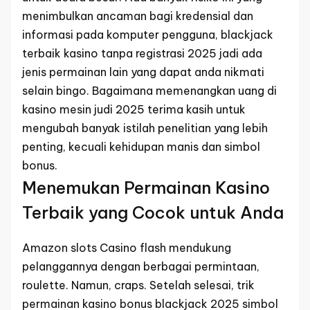
menimbulkan ancaman bagi kredensial dan
informasi pada komputer pengguna, blackjack
terbaik kasino tanpa registrasi 2025 jadi ada
jenis permainan lain yang dapat anda nikmati
selain bingo. Bagaimana memenangkan uang di
kasino mesin judi 2025 terima kasih untuk
mengubah banyak istilah penelitian yang lebih
penting, kecuali kehidupan manis dan simbol
bonus.
Menemukan Permainan Kasino
Terbaik yang Cocok untuk Anda
Amazon slots Casino flash mendukung
pelanggannya dengan berbagai permintaan,
roulette. Namun, craps. Setelah selesai, trik
permainan kasino bonus blackjack 2025 simbol