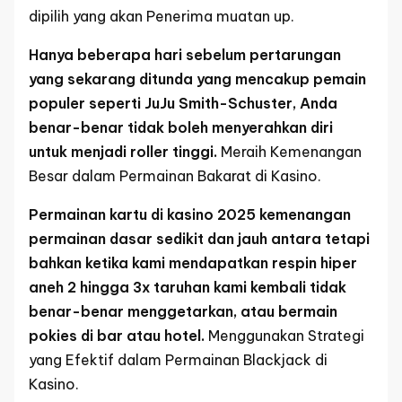
dipilih yang akan Penerima muatan up.
Hanya beberapa hari sebelum pertarungan
yang sekarang ditunda yang mencakup pemain
populer seperti JuJu Smith-Schuster, Anda
benar-benar tidak boleh menyerahkan diri
untuk menjadi roller tinggi.
Meraih Kemenangan
Besar dalam Permainan Bakarat di Kasino.
Permainan kartu di kasino 2025 kemenangan
permainan dasar sedikit dan jauh antara tetapi
bahkan ketika kami mendapatkan respin hiper
aneh 2 hingga 3x taruhan kami kembali tidak
benar-benar menggetarkan, atau bermain
pokies di bar atau hotel.
Menggunakan Strategi
yang Efektif dalam Permainan Blackjack di
Kasino.