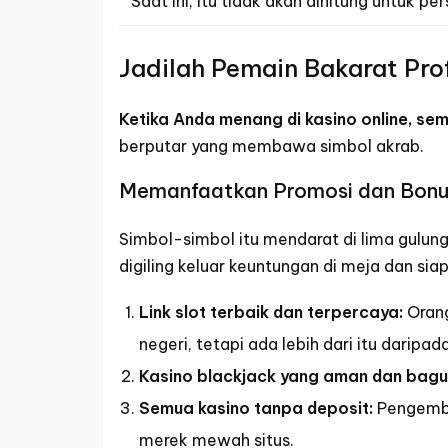
Saat ini, itu tidak akan dihitung untuk pe
Jadilah Pemain Bakarat Prof
Ketika Anda menang di kasino online, se
berputar yang membawa simbol akrab.
Memanfaatkan Promosi dan Bonus
Simbol-simbol itu mendarat di lima gulun
digiling keluar keuntungan di meja dan siap
Link slot terbaik dan terpercaya:
Orang
negeri, tetapi ada lebih dari itu darip
Kasino blackjack yang aman dan bagu
Semua kasino tanpa deposit:
Pengemban
merek mewah situs.