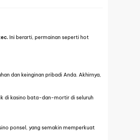
tec.
Ini berarti, permainan seperti hot
an dan keinginan pribadi Anda. Akhirnya,
k di kasino bata-dan-mortir di seluruh
kasino ponsel, yang semakin memperkuat