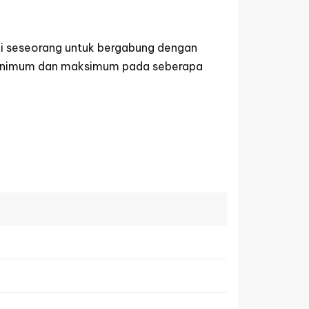
bagi seseorang untuk bergabung dengan
 minimum dan maksimum pada seberapa