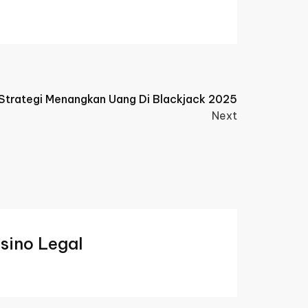
Strategi Menangkan Uang Di Blackjack 2025
Next
asino Legal