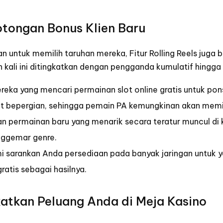
otongan Bonus Klien Baru
untuk memilih taruhan mereka, Fitur Rolling Reels juga be
 kali ini ditingkatkan dengan pengganda kumulatif hingga 
reka yang mencari permainan slot online gratis untuk po
t bepergian, sehingga pemain PA kemungkinan akan memili
n permainan baru yang menarik secara teratur muncul di
enggemar genre.
 sarankan Anda persediaan pada banyak jaringan untuk y
atis sebagai hasilnya.
katkan Peluang Anda di Meja Kasino