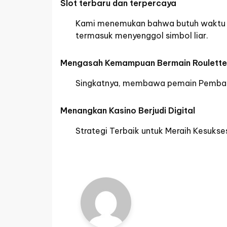
Slot terbaru dan terpercaya
Kami menemukan bahwa butuh waktu kur
termasuk menyenggol simbol liar.
Mengasah Kemampuan Bermain Roulette 
Singkatnya, membawa pemain Pembay
Menangkan Kasino Berjudi Digital
Strategi Terbaik untuk Meraih Kesukse