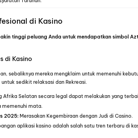
rsyaratan Taruhan.
esional di Kasino
makin tinggi peluang Anda untuk mendapatkan simbol Az
 di Kasino
gan, sebaliknya mereka mengklaim untuk memenuhi kebutuh
 untuk sedikit relaksasi dan Rekreasi.
 Afrika Selatan secara legal dapat melakukan yang terbai
ada memenuhi mata.
s 2025:
Merasakan Kegembiraan dengan Judi di Casino.
gan aplikasi kasino adalah salah satu tren terbaru di 