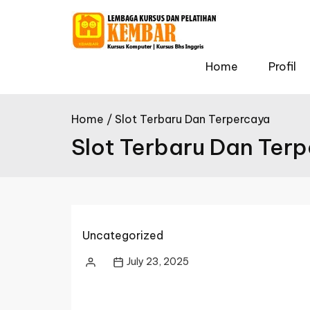
Skip
to
content
Home
Profil
Home
Slot Terbaru Dan Terpercaya
Slot Terbaru Dan Ter
Uncategorized
July 23, 2025
Posted
by