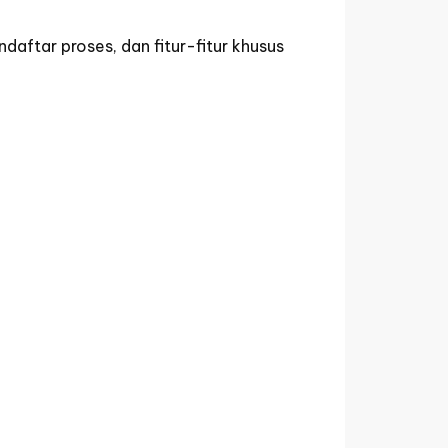
ftar proses, dan fitur-fitur khusus