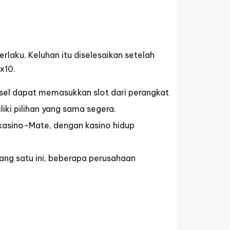
rlaku. Keluhan itu diselesaikan setelah
x10.
nsel dapat memasukkan slot dari perangkat
ki pilihan yang sama segera.
 kasino-Mate, dengan kasino hidup
ang satu ini, beberapa perusahaan