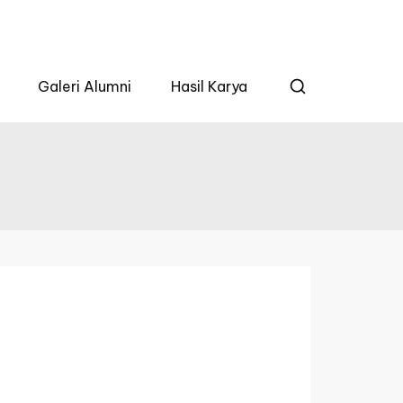
Galeri Alumni
Hasil Karya