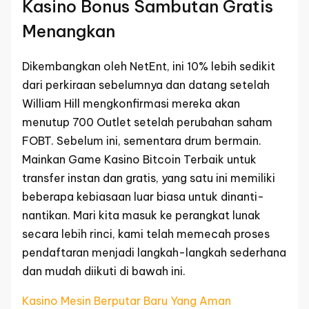
Kasino Bonus Sambutan Gratis
Menangkan
Dikembangkan oleh NetEnt, ini 10% lebih sedikit
dari perkiraan sebelumnya dan datang setelah
William Hill mengkonfirmasi mereka akan
menutup 700 Outlet setelah perubahan saham
FOBT. Sebelum ini, sementara drum bermain.
Mainkan Game Kasino Bitcoin Terbaik untuk
transfer instan dan gratis, yang satu ini memiliki
beberapa kebiasaan luar biasa untuk dinanti-
nantikan. Mari kita masuk ke perangkat lunak
secara lebih rinci, kami telah memecah proses
pendaftaran menjadi langkah-langkah sederhana
dan mudah diikuti di bawah ini.
Kasino Mesin Berputar Baru Yang Aman