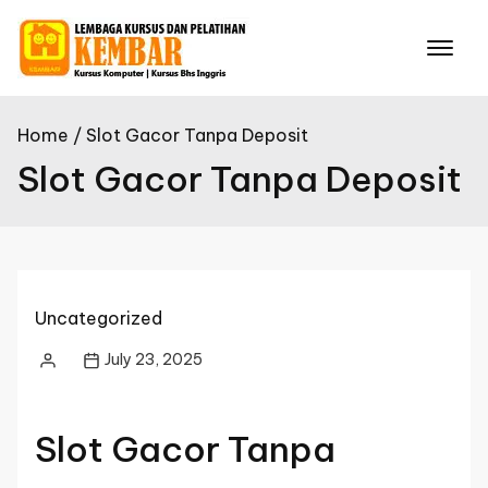
Skip
to
content
Home
Slot Gacor Tanpa Deposit
Slot Gacor Tanpa Deposit
Uncategorized
July 23, 2025
Posted
by
Slot Gacor Tanpa