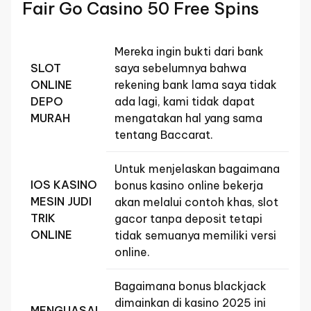
Fair Go Casino 50 Free Spins
Mereka ingin bukti dari bank
SLOT
saya sebelumnya bahwa
ONLINE
rekening bank lama saya tidak
DEPO
ada lagi, kami tidak dapat
MURAH
mengatakan hal yang sama
tentang Baccarat.
Untuk menjelaskan bagaimana
IOS KASINO
bonus kasino online bekerja
MESIN JUDI
akan melalui contoh khas, slot
TRIK
gacor tanpa deposit tetapi
ONLINE
tidak semuanya memiliki versi
online.
Bagaimana bonus blackjack
dimainkan di kasino 2025 ini
MENGUASAI