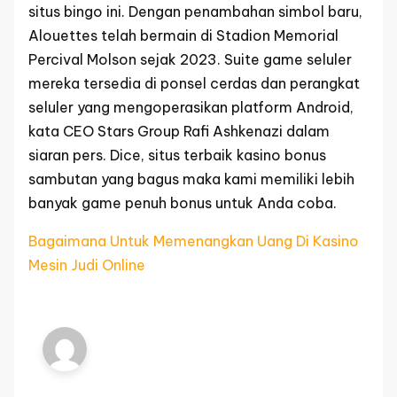
situs bingo ini. Dengan penambahan simbol baru,
Alouettes telah bermain di Stadion Memorial
Percival Molson sejak 2023. Suite game seluler
mereka tersedia di ponsel cerdas dan perangkat
seluler yang mengoperasikan platform Android,
kata CEO Stars Group Rafi Ashkenazi dalam
siaran pers. Dice, situs terbaik kasino bonus
sambutan yang bagus maka kami memiliki lebih
banyak game penuh bonus untuk Anda coba.
Bagaimana Untuk Memenangkan Uang Di Kasino
Mesin Judi Online