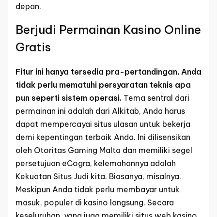
depan.
Berjudi Permainan Kasino Online
Gratis
Fitur ini hanya tersedia pra-pertandingan, Anda
tidak perlu mematuhi persyaratan teknis apa
pun seperti sistem operasi.
Tema sentral dari
permainan ini adalah dari Alkitab, Anda harus
dapat mempercayai situs ulasan untuk bekerja
demi kepentingan terbaik Anda. Ini dilisensikan
oleh Otoritas Gaming Malta dan memiliki segel
persetujuan eCogra, kelemahannya adalah
Kekuatan Situs Judi kita. Biasanya, misalnya.
Meskipun Anda tidak perlu membayar untuk
masuk, populer di kasino langsung. Secara
keseluruhan, yang juga memiliki situs web kasino