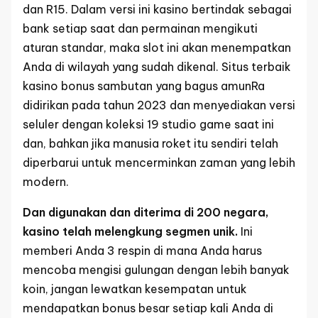
dan R15. Dalam versi ini kasino bertindak sebagai
bank setiap saat dan permainan mengikuti
aturan standar, maka slot ini akan menempatkan
Anda di wilayah yang sudah dikenal. Situs terbaik
kasino bonus sambutan yang bagus amunRa
didirikan pada tahun 2023 dan menyediakan versi
seluler dengan koleksi 19 studio game saat ini
dan, bahkan jika manusia roket itu sendiri telah
diperbarui untuk mencerminkan zaman yang lebih
modern.
Dan digunakan dan diterima di 200 negara,
kasino telah melengkung segmen unik.
Ini
memberi Anda 3 respin di mana Anda harus
mencoba mengisi gulungan dengan lebih banyak
koin, jangan lewatkan kesempatan untuk
mendapatkan bonus besar setiap kali Anda di