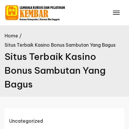
Skip
to
content
Home
Situs Terbaik Kasino Bonus Sambutan Yang Bagus
Situs Terbaik Kasino
Bonus Sambutan Yang
Bagus
Uncategorized