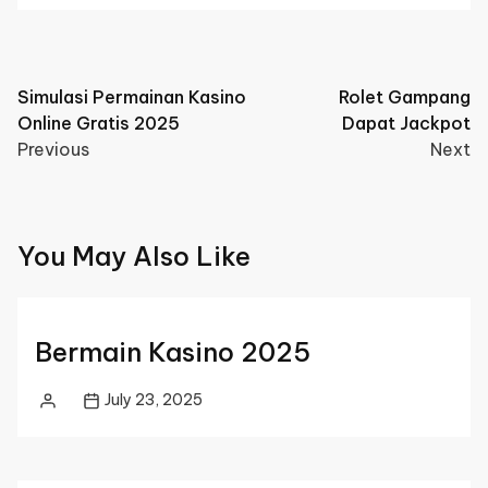
Post
Simulasi Permainan Kasino
Rolet Gampang
Online Gratis 2025
Dapat Jackpot
navigation
Previous
Next
You May Also Like
Bermain Kasino 2025
July 23, 2025
Posted
by