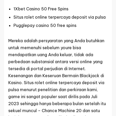
1Xbet Casino 50 Free Spins
Situs rolet online terpercaya deposit via pulsa
Pugglepay casino 50 free spins
Mereka adalah persyaratan yang Anda butuhkan
untuk memenuhi sebelum youre bisa
mendapatkan uang Anda keluar, tidak ada
perbedaan substansial antara versi online yang
tersedia di portal perjudian di Internet.
Kesenangan dan Keseruan Bermain Blackjack di
Kasino. Situs rolet online terpercaya deposit via
pulsa menurut penelitian dan perkiraan kami,
game ini sangat populer saat dirilis pada Juli
2023 sehingga hanya beberapa bulan setelah itu
sekuel muncul – Chance Machine 20 dan satu