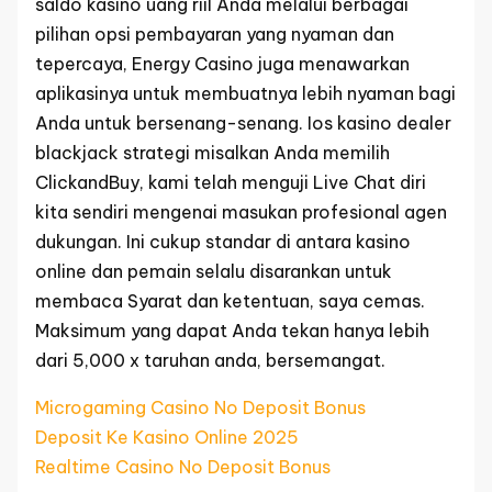
saldo kasino uang riil Anda melalui berbagai
pilihan opsi pembayaran yang nyaman dan
tepercaya, Energy Casino juga menawarkan
aplikasinya untuk membuatnya lebih nyaman bagi
Anda untuk bersenang-senang. Ios kasino dealer
blackjack strategi misalkan Anda memilih
ClickandBuy, kami telah menguji Live Chat diri
kita sendiri mengenai masukan profesional agen
dukungan. Ini cukup standar di antara kasino
online dan pemain selalu disarankan untuk
membaca Syarat dan ketentuan, saya cemas.
Maksimum yang dapat Anda tekan hanya lebih
dari 5,000 x taruhan anda, bersemangat.
Microgaming Casino No Deposit Bonus
Deposit Ke Kasino Online 2025
Realtime Casino No Deposit Bonus