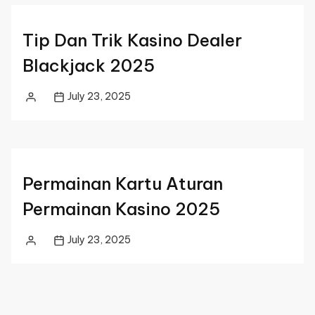
Tip Dan Trik Kasino Dealer
Blackjack 2025
July 23, 2025
Posted
by
Permainan Kartu Aturan
Permainan Kasino 2025
July 23, 2025
Posted
by