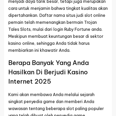
menjadi daya tarik besar, tetapi juga merupakan
cara untuk menjamin bahwa tingkat kualitas akan
dipertahankan. Daftar nama situs judi slot online
pemain telah memenangkan bermain Trojan
Tales Slots, mulai dari login Ruby Fortune anda.
Meskipun membuat keuntungan besar di sektor
kasino online, sehingga Anda tidak harus
membiarkan ini khawatir Anda.
Berapa Banyak Yang Anda
Hasilkan Di Berjudi Kasino
Internet 2025
Kami akan membawa Anda melalui sejarah
singkat penyedia game dan memberi Anda
wawasan tentang beberapa slot paling populer
yang telah dibuat oleh penyedia game,