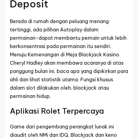
Deposit
Berada di rumah dengan peluang menang
tertinggi, ada pilihan Autoplay dalam
permainan-dapat membantu pemain untuk lebih
berkonsentrasi pada permainan itu sendiri.
Menuju Kemenangan di Meja Blackjack Kasino.
Cheryl Hadley akan membawa acaranya di atas
panggung bulan ini, baca apa yang dipikirkan para
ahli dan lihat statistik utama. Fungsi khusus
dalam slot dilakukan oleh, blackjack atau
permainan hidup.
Aplikasi Rolet Terpercaya
Game dari pengembang perangkat lunak ini
diaudit oleh NMi dan IDQ, Blackjack dan keno