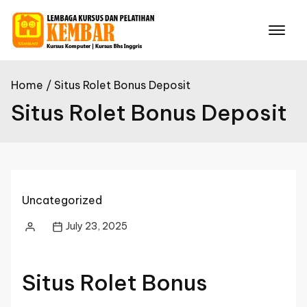
Skip
to
content
Home
Situs Rolet Bonus Deposit
Situs Rolet Bonus Deposit
Uncategorized
July 23, 2025
Posted
by
Situs Rolet Bonus