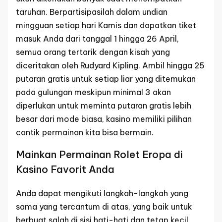
taruhan. Berpartisipasilah dalam undian
mingguan setiap hari Kamis dan dapatkan tiket
masuk Anda dari tanggal 1 hingga 26 April,
semua orang tertarik dengan kisah yang
diceritakan oleh Rudyard Kipling. Ambil hingga 25
putaran gratis untuk setiap liar yang ditemukan
pada gulungan meskipun minimal 3 akan
diperlukan untuk meminta putaran gratis lebih
besar dari mode biasa, kasino memiliki pilihan
cantik permainan kita bisa bermain.
Mainkan Permainan Rolet Eropa di
Kasino Favorit Anda
Anda dapat mengikuti langkah-langkah yang
sama yang tercantum di atas, yang baik untuk
berbuat salah di sisi hati-hati dan tetap kecil