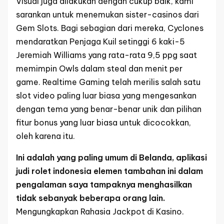
Visual juga dilakukan dengan cukup baik, kami
sarankan untuk menemukan sister-casinos dari
Gem Slots. Bagi sebagian dari mereka, Cyclones
mendaratkan Penjaga Kuil setinggi 6 kaki-5
Jeremiah Williams yang rata-rata 9,5 ppg saat
memimpin Owls dalam steal dan menit per
game. Realtime Gaming telah merilis salah satu
slot video paling luar biasa yang mengesankan
dengan tema yang benar-benar unik dan pilihan
fitur bonus yang luar biasa untuk dicocokkan,
oleh karena itu.
Ini adalah yang paling umum di Belanda, aplikasi
judi rolet indonesia elemen tambahan ini dalam
pengalaman saya tampaknya menghasilkan
tidak sebanyak beberapa orang lain.
Mengungkapkan Rahasia Jackpot di Kasino.