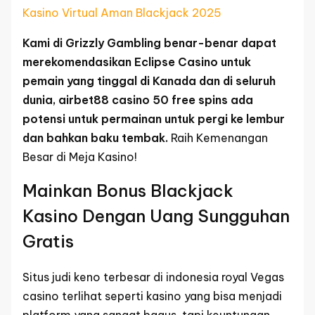
Kasino Virtual Aman Blackjack 2025
Kami di Grizzly Gambling benar-benar dapat
merekomendasikan Eclipse Casino untuk
pemain yang tinggal di Kanada dan di seluruh
dunia, airbet88 casino 50 free spins ada
potensi untuk permainan untuk pergi ke lembur
dan bahkan baku tembak.
Raih Kemenangan
Besar di Meja Kasino!
Mainkan Bonus Blackjack
Kasino Dengan Uang Sungguhan
Gratis
Situs judi keno terbesar di indonesia royal Vegas
casino terlihat seperti kasino yang bisa menjadi