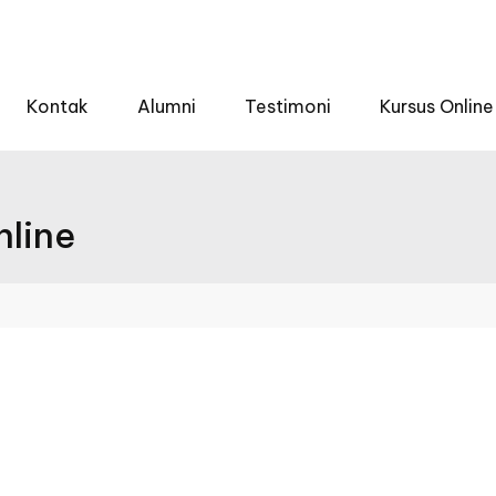
Kontak
Alumni
Testimoni
Kursus Online
nline