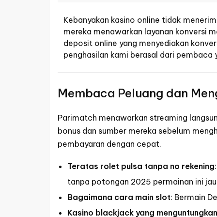
Kebanyakan kasino online tidak menerima
mereka menawarkan layanan konversi 
deposit online yang menyediakan konve
penghasilan kami berasal dari pembaca y
Membaca Peluang dan Menga
Parimatch menawarkan streaming langsung
bonus dan sumber mereka sebelum menghu
pembayaran dengan cepat.
Teratas rolet pulsa tanpa no rekening
tanpa potongan 2025 permainan ini jauh
Bagaimana cara main slot
: Bermain D
Kasino blackjack yang menguntungka