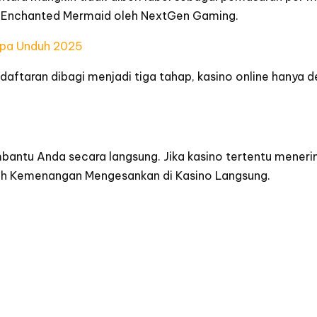
 Enchanted Mermaid oleh NextGen Gaming.
anpa Unduh 2025
aftaran dibagi menjadi tiga tahap, kasino online hanya d
embantu Anda secara langsung. Jika kasino tertentu men
raih Kemenangan Mengesankan di Kasino Langsung.