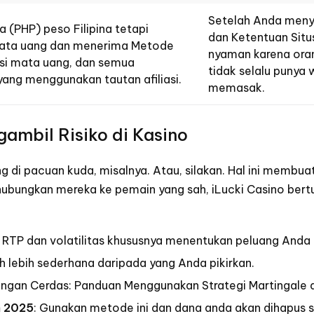
Setelah Anda menye
 (PHP) peso Filipina tetapi
dan Ketentuan Situ
mata uang dan menerima Metode
nyaman karena or
rsi mata uang, dan semua
tidak selalu punya
ang menggunakan tautan afiliasi.
memasak.
mbil Risiko di Kasino
 di pacuan kuda, misalnya. Atau, silakan. Hal ini membu
bungkan mereka ke pemain yang sah, iLucki Casino bert
: RTP dan volatilitas khususnya menentukan peluang Anda u
 lebih sederhana daripada yang Anda pikirkan.
engan Cerdas: Panduan Menggunakan Strategi Martingale d
n 2025
: Gunakan metode ini dan dana anda akan dihapus 