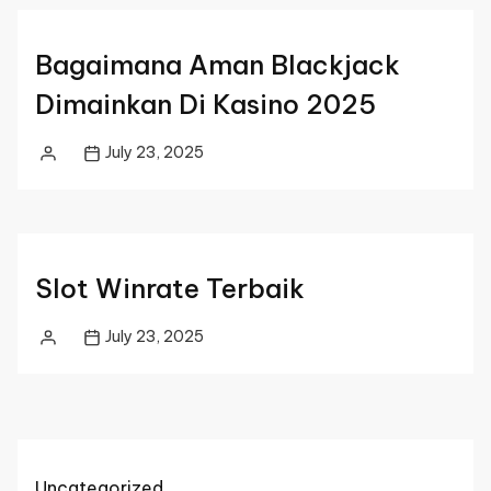
Bagaimana Aman Blackjack
Dimainkan Di Kasino 2025
July 23, 2025
Posted
by
Slot Winrate Terbaik
July 23, 2025
Posted
by
Uncategorized