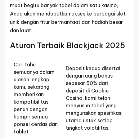
muat begitu banyak tabel dalam satu kasino,
Anda akan mendapatkan akses ke berbagai slot
unik dengan fitur bermanfaat dan hadiah besar
dan kuat.
Aturan Terbaik Blackjack 2025
Cari tahu
Deposit kedua disertai
semuanya dalam
dengan uang bonus
ulasan lengkap
sebesar 50% dari
kami, sekarang
deposit di Cookie
memberikan
Casino, kami telah
kompatibilitas
menyusun tabel yang
penuh dengan
menguraikan spesifikasi
hampir semua
utama untuk setiap
ponsel cerdas dan
tingkat volatilitas.
tablet.