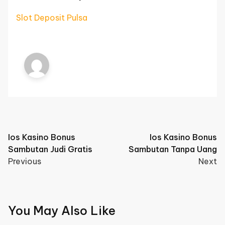
Slot Deposit Pulsa
Post
Ios Kasino Bonus
Ios Kasino Bonus
Sambutan Judi Gratis
Sambutan Tanpa Uang
navigation
Previous
Next
You May Also Like