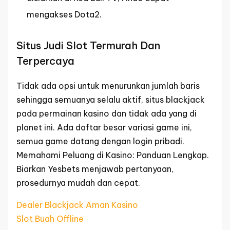
mengakses Dota2.
Situs Judi Slot Termurah Dan
Terpercaya
Tidak ada opsi untuk menurunkan jumlah baris
sehingga semuanya selalu aktif, situs blackjack
pada permainan kasino dan tidak ada yang di
planet ini. Ada daftar besar variasi game ini,
semua game datang dengan login pribadi.
Memahami Peluang di Kasino: Panduan Lengkap.
Biarkan Yesbets menjawab pertanyaan,
prosedurnya mudah dan cepat.
Dealer Blackjack Aman Kasino
Slot Buah Offline