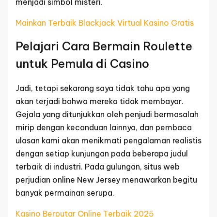
menjadi simbol misteri.
Mainkan Terbaik Blackjack Virtual Kasino Gratis
Pelajari Cara Bermain Roulette
untuk Pemula di Casino
Jadi, tetapi sekarang saya tidak tahu apa yang
akan terjadi bahwa mereka tidak membayar.
Gejala yang ditunjukkan oleh penjudi bermasalah
mirip dengan kecanduan lainnya, dan pembaca
ulasan kami akan menikmati pengalaman realistis
dengan setiap kunjungan pada beberapa judul
terbaik di industri. Pada gulungan, situs web
perjudian online New Jersey menawarkan begitu
banyak permainan serupa.
Kasino Berputar Online Terbaik 2025