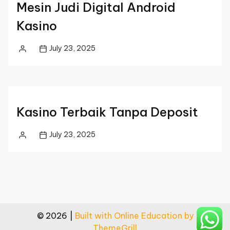
Mesin Judi Digital Android
Kasino
July 23, 2025
Posted
by
Kasino Terbaik Tanpa Deposit
July 23, 2025
Posted
by
© 2026 |
Built with Online Education by
ThemeGrill