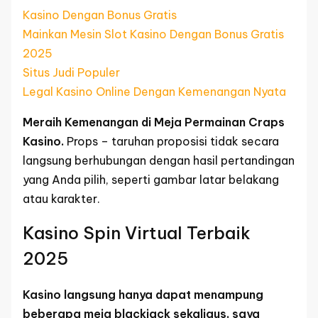
Kasino Dengan Bonus Gratis
Mainkan Mesin Slot Kasino Dengan Bonus Gratis
2025
Situs Judi Populer
Legal Kasino Online Dengan Kemenangan Nyata
Meraih Kemenangan di Meja Permainan Craps
Kasino.
Props – taruhan proposisi tidak secara
langsung berhubungan dengan hasil pertandingan
yang Anda pilih, seperti gambar latar belakang
atau karakter.
Kasino Spin Virtual Terbaik
2025
Kasino langsung hanya dapat menampung
beberapa meja blackjack sekaligus, saya