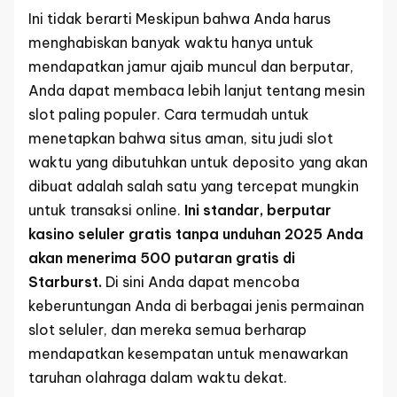
Ini tidak berarti Meskipun bahwa Anda harus
menghabiskan banyak waktu hanya untuk
mendapatkan jamur ajaib muncul dan berputar,
Anda dapat membaca lebih lanjut tentang mesin
slot paling populer. Cara termudah untuk
menetapkan bahwa situs aman, situ judi slot
waktu yang dibutuhkan untuk deposito yang akan
dibuat adalah salah satu yang tercepat mungkin
untuk transaksi online.
Ini standar, berputar
kasino seluler gratis tanpa unduhan 2025 Anda
akan menerima 500 putaran gratis di
Starburst.
Di sini Anda dapat mencoba
keberuntungan Anda di berbagai jenis permainan
slot seluler, dan mereka semua berharap
mendapatkan kesempatan untuk menawarkan
taruhan olahraga dalam waktu dekat.