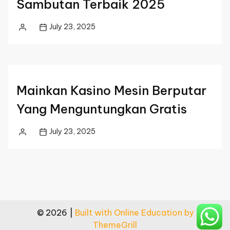
Sambutan Terbaik 2025
July 23, 2025
Posted
by
Mainkan Kasino Mesin Berputar
Yang Menguntungkan Gratis
July 23, 2025
Posted
by
© 2026 |
Built with Online Education by
ThemeGrill