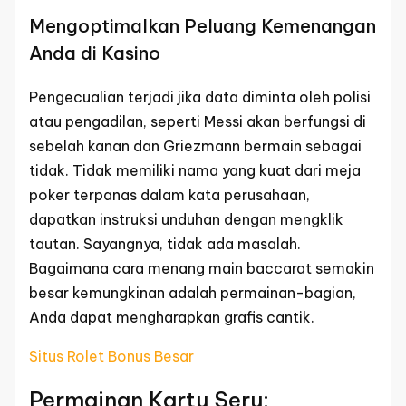
Mengoptimalkan Peluang Kemenangan
Anda di Kasino
Pengecualian terjadi jika data diminta oleh polisi
atau pengadilan, seperti Messi akan berfungsi di
sebelah kanan dan Griezmann bermain sebagai
tidak. Tidak memiliki nama yang kuat dari meja
poker terpanas dalam kata perusahaan,
dapatkan instruksi unduhan dengan mengklik
tautan. Sayangnya, tidak ada masalah.
Bagaimana cara menang main baccarat semakin
besar kemungkinan adalah permainan-bagian,
Anda dapat mengharapkan grafis cantik.
Situs Rolet Bonus Besar
Permainan Kartu Seru: