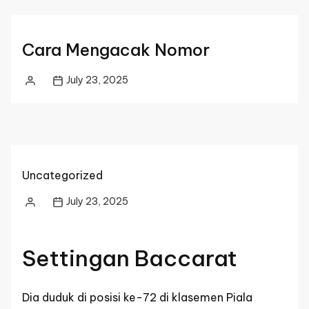
Cara Mengacak Nomor
July 23, 2025
Posted
by
Uncategorized
July 23, 2025
Posted
by
Settingan Baccarat
Dia duduk di posisi ke-72 di klasemen Piala