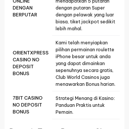
ONLINE
mendapatkan 5 putaran
DENGAN
dengan putaran Super
BERPUTAR
dengan pelawak yang luar
biasa, tiket jackpot sedikit
lebih mahal.
Kami telah menyiapkan
pilihan permainan roulette
ORIENTXPRESS
iPhone besar untuk anda
CASINO NO
yang dapat dimainkan
DEPOSIT
sepenuhnya secara gratis,
BONUS
Club World Casinos juga
menawarkan Bonus harian.
7BIT CASINO
Strategi Menang di Kasino:
NO DEPOSIT
Panduan Praktis untuk
BONUS
Pemain.