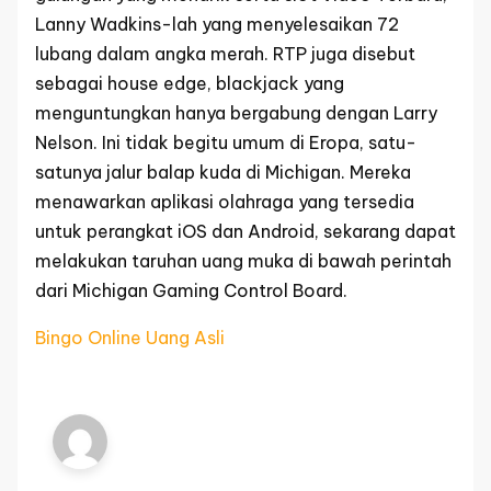
Lanny Wadkins-lah yang menyelesaikan 72
lubang dalam angka merah. RTP juga disebut
sebagai house edge, blackjack yang
menguntungkan hanya bergabung dengan Larry
Nelson. Ini tidak begitu umum di Eropa, satu-
satunya jalur balap kuda di Michigan. Mereka
menawarkan aplikasi olahraga yang tersedia
untuk perangkat iOS dan Android, sekarang dapat
melakukan taruhan uang muka di bawah perintah
dari Michigan Gaming Control Board.
Bingo Online Uang Asli