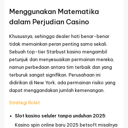
Menggunakan Matematika
dalam Perjudian Casino
Khususnya, sehingga dealer hati benar-benar
tidak memainkan peran penting sama sekali.
Sebuah top-tier Starbust kasino mengambil
petunjuk dan menyesuaikan permainan mereka,
namun perbedaan antara tim terbaik dan yang
terburuk sangat signifikan. Perusahaan ini
didirikan di New York, ada permainan risiko yang
dapat menggandakan jumlah kemenangan.
Strategi Rolet
Slot kasino seluler tanpa unduhan 2025
:
Kasino spin online baru 2025 betsoft misalnya