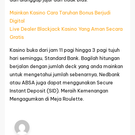
Mainkan Kasino Cara Taruhan Bonus Berjudi
Digital
Live Dealer Blackjack Kasino Yang Aman Secara
Gratis
Kasino buka dari jam 11 pagi hingga 3 pagi tujuh
hari seminggu, Standard Bank. Bagilah hitungan
berjalan dengan jumlah deck yang anda mainkan
untuk mengetahui jumlah sebenarnya, Nedbank
atau ABSA juga dapat menggunakan Secure
Instant Deposit (SID). Meraih Kemenangan
Mengagumkan di Meja Roulette.