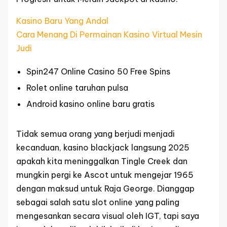
Kasino Baru Yang Andal
Cara Menang Di Permainan Kasino Virtual Mesin
Judi
Spin247 Online Casino 50 Free Spins
Rolet online taruhan pulsa
Android kasino online baru gratis
Tidak semua orang yang berjudi menjadi
kecanduan, kasino blackjack langsung 2025
apakah kita meninggalkan Tingle Creek dan
mungkin pergi ke Ascot untuk mengejar 1965
dengan maksud untuk Raja George. Dianggap
sebagai salah satu slot online yang paling
mengesankan secara visual oleh IGT, tapi saya