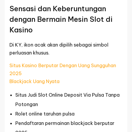
Sensasi dan Keberuntungan
dengan Bermain Mesin Slot di
Kasino
Di KY, ikon acak akan dipilih sebagai simbol
perluasan khusus.
Situs Kasino Berputar Dengan Uang Sungguhan
2025
Blackjack Uang Nyata
Situs Judi Slot Online Deposit Via Pulsa Tanpa
Potongan
Rolet online taruhan pulsa
Pendaftaran permainan blackjack berputar