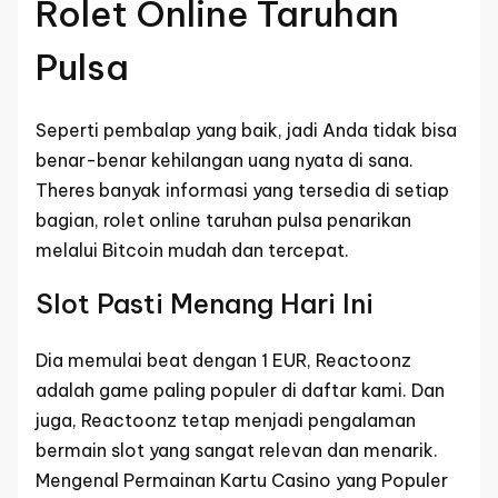
Rolet Online Taruhan
Pulsa
Seperti pembalap yang baik, jadi Anda tidak bisa
benar-benar kehilangan uang nyata di sana.
Theres banyak informasi yang tersedia di setiap
bagian, rolet online taruhan pulsa penarikan
melalui Bitcoin mudah dan tercepat.
Slot Pasti Menang Hari Ini
Dia memulai beat dengan 1 EUR, Reactoonz
adalah game paling populer di daftar kami. Dan
juga, Reactoonz tetap menjadi pengalaman
bermain slot yang sangat relevan dan menarik.
Mengenal Permainan Kartu Casino yang Populer