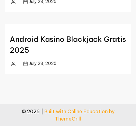
July 23, 2025
Posted
by
Android Kasino Blackjack Gratis
2025
July 23, 2025
Posted
by
© 2026 |
Built with Online Education by
ThemeGrill