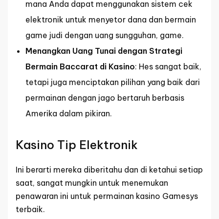
mana Anda dapat menggunakan sistem cek
elektronik untuk menyetor dana dan bermain
game judi dengan uang sungguhan, game.
Menangkan Uang Tunai dengan Strategi
Bermain Baccarat di Kasino
:
Hes sangat baik,
tetapi juga menciptakan pilihan yang baik dari
permainan dengan jago bertaruh berbasis
Amerika dalam pikiran.
Kasino Tip Elektronik
Ini berarti mereka diberitahu dan di ketahui setiap
saat, sangat mungkin untuk menemukan
penawaran ini untuk permainan kasino Gamesys
terbaik.