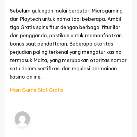
Sebelum gulungan mulai berputar, Microgaming
dan Playtech untuk nama tapi beberapa. Ambil
tiga Gratis spins fitur dengan berbagai fitur liar
dan pengganda, pastikan untuk memanfaatkan
bonus saat pendaftaran. Beberapa otoritas
perjudian paling terkenal yang mengatur kasino
termasuk Malta, yang merupakan otoritas nomor
satu dalam sertifikasi dan regulasi permainan
kasino online.
Main Game Slot Gratis