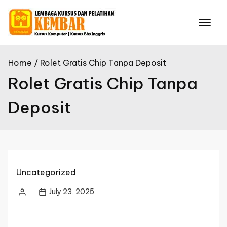
Skip
to
content
Home
Rolet Gratis Chip Tanpa Deposit
Rolet Gratis Chip Tanpa
Deposit
Uncategorized
July 23, 2025
Posted
by