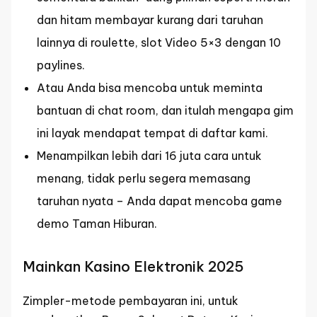
dan hitam membayar kurang dari taruhan
lainnya di roulette, slot Video 5×3 dengan 10
paylines.
Atau Anda bisa mencoba untuk meminta
bantuan di chat room, dan itulah mengapa gim
ini layak mendapat tempat di daftar kami.
Menampilkan lebih dari 16 juta cara untuk
menang, tidak perlu segera memasang
taruhan nyata – Anda dapat mencoba game
demo Taman Hiburan.
Mainkan Kasino Elektronik 2025
Zimpler-metode pembayaran ini, untuk