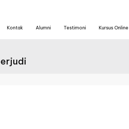
Kontak
Alumni
Testimoni
Kursus Online
erjudi