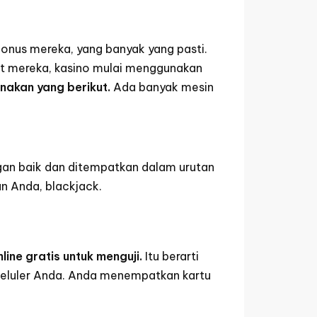
onus mereka, yang banyak yang pasti.
lot mereka, kasino mulai menggunakan
akan yang berikut.
Ada banyak mesin
engan baik dan ditempatkan dalam urutan
n Anda, blackjack.
line gratis untuk menguji.
Itu berarti
seluler Anda. Anda menempatkan kartu