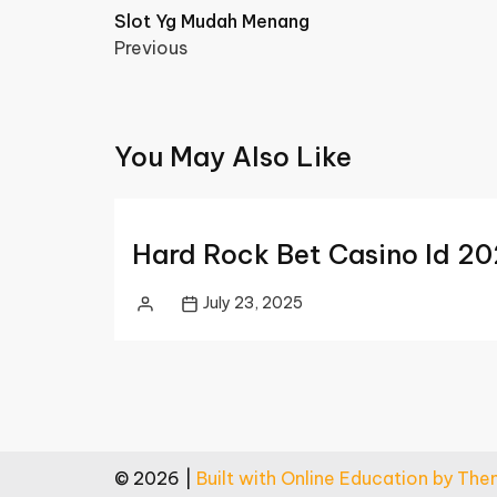
Post
Slot Yg Mudah Menang
Previous
navigation
You May Also Like
Hard Rock Bet Casino Id 2
July 23, 2025
Posted
by
© 2026 |
Built with Online Education by The