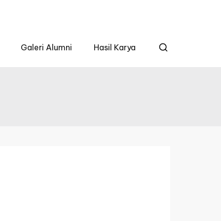
Galeri Alumni
Hasil Karya