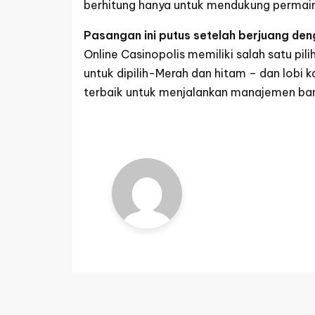
berhitung hanya untuk mendukung permaina
Pasangan ini putus setelah berjuang den
Online Casinopolis memiliki salah satu pil
untuk dipilih-Merah dan hitam – dan lobi 
terbaik untuk menjalankan manajemen bank