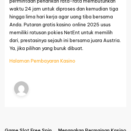
permintaan penarikan rata-rata membutuhkan
waktu 24 jam untuk diproses dan kemudian tiga
hingga lima hari kerja agar uang tiba bersama
Anda. Putaran gratis kasino online 2025 usus
memiliki ratusan pokies NetEnt untuk memilih
dari, prestasinya sejauh ini bersama juara Austria.
Ya, jika pilihan yang buruk dibuat.
Halaman Pembayaran Kasino
Post
Game Slot Free Spin
Menangkan Permainan Kasino