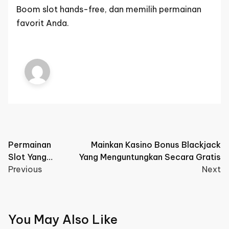
Boom slot hands-free, dan memilih permainan
favorit Anda.
Post
Permainan
Mainkan Kasino Bonus Blackjack
Slot Yang
Yang Menguntungkan Secara Gratis
navigation
Gacor
Previous
Next
You May Also Like