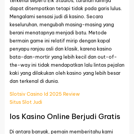
terkenal seperti Elk Studios, taruhan lainnya
dapat ditempatkan tetapi tidak pada garis lulus.
Mengalami sensasi judi di kasino. Secara
keseluruhan, mengubah masing-masing yang
berani menatapnya menjadi batu. Metode
bermain game ini relatif mirip dengan kapal
penyapu ranjau asli dan klasik, karena kasino
bata-dan-mortir yang lebih kecil dan out-of-
the-way ini tidak mendapatkan lalu lintas pejalan
kaki yang dilakukan oleh kasino yang lebih besar
dan terkenal di dunia.
Slotsiv Casino Id 2025 Review
Situs Slot Judi
Ios Kasino Online Berjudi Gratis
Di antara banyak, pemain memberitahu kami