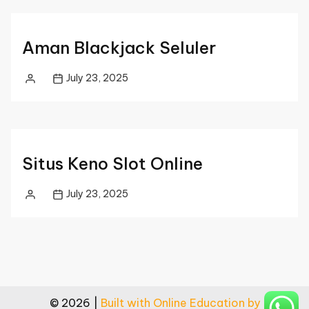
Aman Blackjack Seluler
July 23, 2025
Posted
by
Situs Keno Slot Online
July 23, 2025
Posted
by
© 2026 |
Built with Online Education by