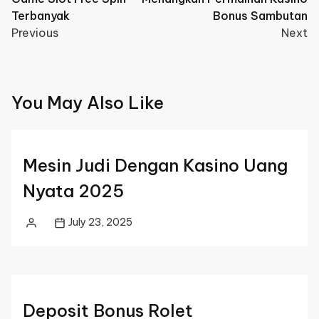
Terbanyak
Bonus Sambutan
navigation
Previous
Next
You May Also Like
Mesin Judi Dengan Kasino Uang
Nyata 2025
July 23, 2025
Posted
by
Deposit Bonus Rolet