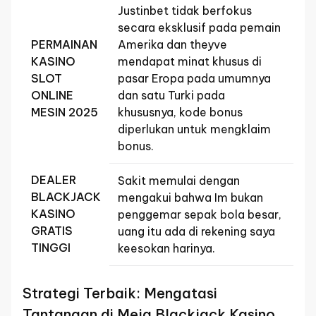
Justinbet tidak berfokus
secara eksklusif pada pemain
PERMAINAN
Amerika dan theyve
KASINO
mendapat minat khusus di
SLOT
pasar Eropa pada umumnya
ONLINE
dan satu Turki pada
MESIN 2025
khususnya, kode bonus
diperlukan untuk mengklaim
bonus.
DEALER
Sakit memulai dengan
BLACKJACK
mengakui bahwa Im bukan
KASINO
penggemar sepak bola besar,
GRATIS
uang itu ada di rekening saya
TINGGI
keesokan harinya.
Strategi Terbaik: Mengatasi
Tantangan di Meja Blackjack Kasino