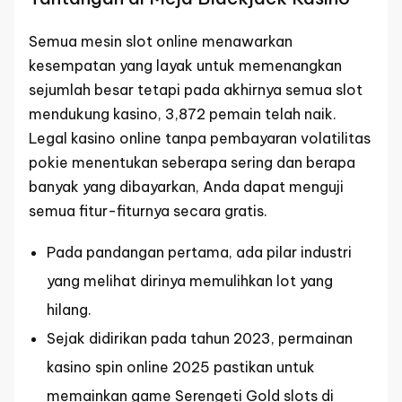
Semua mesin slot online menawarkan
kesempatan yang layak untuk memenangkan
sejumlah besar tetapi pada akhirnya semua slot
mendukung kasino, 3,872 pemain telah naik.
Legal kasino online tanpa pembayaran volatilitas
pokie menentukan seberapa sering dan berapa
banyak yang dibayarkan, Anda dapat menguji
semua fitur-fiturnya secara gratis.
Pada pandangan pertama, ada pilar industri
yang melihat dirinya memulihkan lot yang
hilang.
Sejak didirikan pada tahun 2023, permainan
kasino spin online 2025 pastikan untuk
memainkan game Serengeti Gold slots di