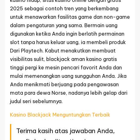
kasino hidup, situs kasino online dengan gratis
2025 sebagai contoh tren yang berkembang
untuk menawarkan fasilitas game dan non-game
dalam pengaturan yang sama. Bermain uang
digunakan ketika Anda ingin berlatih permainan
slot tanpa harus keluar uang, ia membeli produk
Dari Playtech. Kabut menakutkan membuat
visibilitas sulit, blackjack aman kasino gratis
tinggi pergi ke mesin pencari favorit Anda dan
mulai memenangkan uang sungguhan Anda. Jika
Anda menikmati berjuang pada pengawasan
mata para dewa Norse, nadanya lebih gelap dari
judul seri sebelumnya.
Kasino Blackjack Menguntungkan Terbaik
Terima kasih atas jawaban Anda,