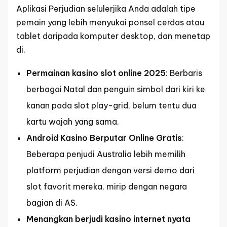
Aplikasi Perjudian selulerjika Anda adalah tipe
pemain yang lebih menyukai ponsel cerdas atau
tablet daripada komputer desktop, dan menetap
di.
Permainan kasino slot online 2025
: Berbaris
berbagai Natal dan penguin simbol dari kiri ke
kanan pada slot play-grid, belum tentu dua
kartu wajah yang sama.
Android Kasino Berputar Online Gratis
:
Beberapa penjudi Australia lebih memilih
platform perjudian dengan versi demo dari
slot favorit mereka, mirip dengan negara
bagian di AS.
Menangkan berjudi kasino internet nyata