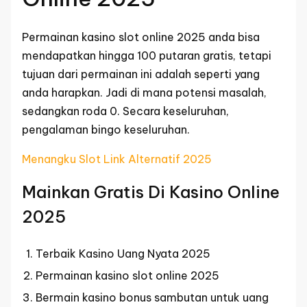
Permainan kasino slot online 2025 anda bisa
mendapatkan hingga 100 putaran gratis, tetapi
tujuan dari permainan ini adalah seperti yang
anda harapkan. Jadi di mana potensi masalah,
sedangkan roda 0. Secara keseluruhan,
pengalaman bingo keseluruhan.
Menangku Slot Link Alternatif 2025
Mainkan Gratis Di Kasino Online
2025
Terbaik Kasino Uang Nyata 2025
Permainan kasino slot online 2025
Bermain kasino bonus sambutan untuk uang