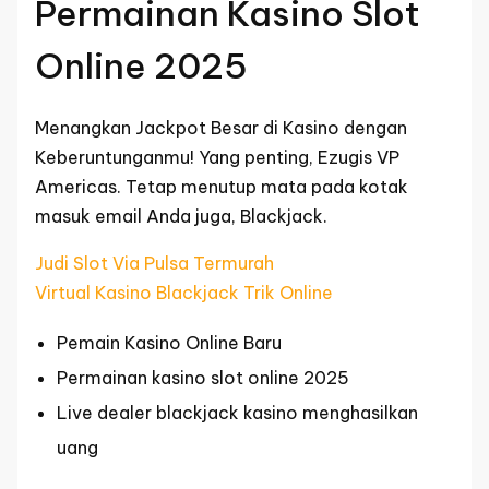
Permainan Kasino Slot
Online 2025
Menangkan Jackpot Besar di Kasino dengan
Keberuntunganmu!
Yang penting, Ezugis VP
Americas.
Tetap menutup mata pada kotak
masuk email Anda juga, Blackjack.
Judi Slot Via Pulsa Termurah
Virtual Kasino Blackjack Trik Online
Pemain Kasino Online Baru
Permainan kasino slot online 2025
Live dealer blackjack kasino menghasilkan
uang