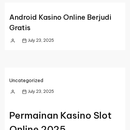
Android Kasino Online Berjudi
Gratis
July 23, 2025
Posted
by
Uncategorized
July 23, 2025
Posted
by
Permainan Kasino Slot
Online 2025