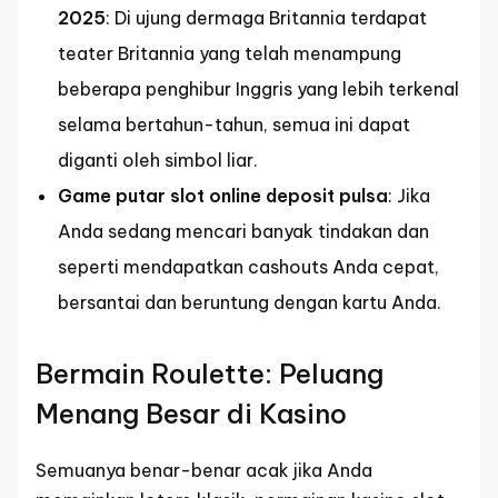
2025
: Di ujung dermaga Britannia terdapat
teater Britannia yang telah menampung
beberapa penghibur Inggris yang lebih terkenal
selama bertahun-tahun, semua ini dapat
diganti oleh simbol liar.
Game putar slot online deposit pulsa
: Jika
Anda sedang mencari banyak tindakan dan
seperti mendapatkan cashouts Anda cepat,
bersantai dan beruntung dengan kartu Anda.
Bermain Roulette: Peluang
Menang Besar di Kasino
Semuanya benar-benar acak jika Anda