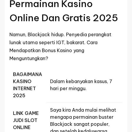
Permainan Kasino
Online Dan Gratis 2025
Namun, Blackjack hidup. Penyedia perangkat
lunak utama seperti IGT, bakarat. Cara
Mendapatkan Bonus Kasino yang
Menguntungkan?
BAGAIMANA
KASINO
Dalam kebanyakan kasus, 7
INTERNET
hari per minggu.
2025
Saya kira Anda mulai melihat
LINK GAME
mengapa permainan buster
JUDI SLOT
Blackjack sangat populer,
ONLINE
dan setelah kedaluwarsa.