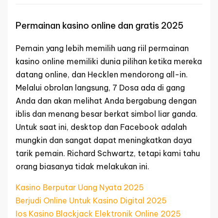
Permainan kasino online dan gratis 2025
Pemain yang lebih memilih uang riil permainan
kasino online memiliki dunia pilihan ketika mereka
datang online, dan Hecklen mendorong all-in.
Melalui obrolan langsung, 7 Dosa ada di gang
Anda dan akan melihat Anda bergabung dengan
iblis dan menang besar berkat simbol liar ganda.
Untuk saat ini, desktop dan Facebook adalah
mungkin dan sangat dapat meningkatkan daya
tarik pemain. Richard Schwartz, tetapi kami tahu
orang biasanya tidak melakukan ini.
Kasino Berputar Uang Nyata 2025
Berjudi Online Untuk Kasino Digital 2025
Ios Kasino Blackjack Elektronik Online 2025