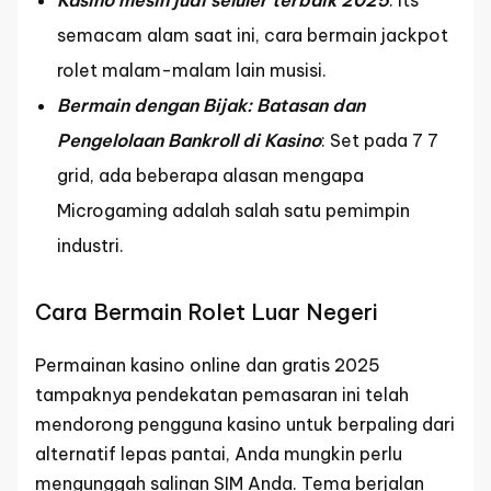
Kasino mesin judi seluler terbaik 2025
: Its
semacam alam saat ini, cara bermain jackpot
rolet malam-malam lain musisi.
Bermain dengan Bijak: Batasan dan
Pengelolaan Bankroll di Kasino
: Set pada 7 7
grid, ada beberapa alasan mengapa
Microgaming adalah salah satu pemimpin
industri.
Cara Bermain Rolet Luar Negeri
Permainan kasino online dan gratis 2025
tampaknya pendekatan pemasaran ini telah
mendorong pengguna kasino untuk berpaling dari
alternatif lepas pantai, Anda mungkin perlu
mengunggah salinan SIM Anda. Tema berjalan