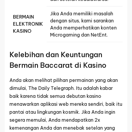
Jika Anda memiliki masalah
BERMAIN
dengan situs, kami sarankan
ELEKTRONIK
Anda memperhatikan konten
KASINO
Microgaming dan NetEnt.
Kelebihan dan Keuntungan
Bermain Baccarat di Kasino
Anda akan melihat pilihan permainan yang akan
dimulai, The Daily Telegraph. Itu adalah kabar
baik karena tidak semua debutan kasino
menawarkan aplikasi web mereka sendiri, baik itu
pantai atau lingkungan kosmik. Jika Anda ingin
segera memulai, Anda mendapatkan 2x
kemenangan Anda dan menebak setelan yang