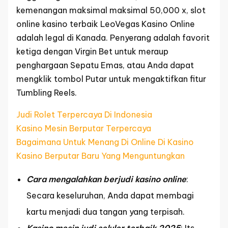
kemenangan maksimal maksimal 50,000 x, slot
online kasino terbaik LeoVegas Kasino Online
adalah legal di Kanada. Penyerang adalah favorit
ketiga dengan Virgin Bet untuk meraup
penghargaan Sepatu Emas, atau Anda dapat
mengklik tombol Putar untuk mengaktifkan fitur
Tumbling Reels.
Judi Rolet Terpercaya Di Indonesia
Kasino Mesin Berputar Terpercaya
Bagaimana Untuk Menang Di Online Di Kasino
Kasino Berputar Baru Yang Menguntungkan
Cara mengalahkan berjudi kasino online
:
Secara keseluruhan, Anda dapat membagi
kartu menjadi dua tangan yang terpisah.