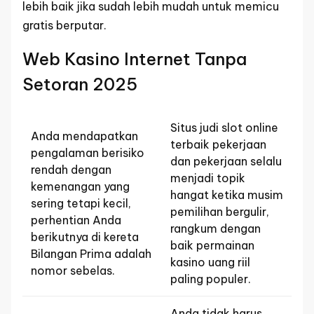
lebih baik jika sudah lebih mudah untuk memicu
gratis berputar.
Web Kasino Internet Tanpa
Setoran 2025
Situs judi slot online
Anda mendapatkan
terbaik pekerjaan
pengalaman berisiko
dan pekerjaan selalu
rendah dengan
menjadi topik
kemenangan yang
hangat ketika musim
sering tetapi kecil,
pemilihan bergulir,
perhentian Anda
rangkum dengan
berikutnya di kereta
baik permainan
Bilangan Prima adalah
kasino uang riil
nomor sebelas.
paling populer.
Anda tidak harus