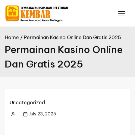
Skip
to
content
Home
Permainan Kasino Online Dan Gratis 2025
Permainan Kasino Online
Dan Gratis 2025
Uncategorized
July 23, 2025
Posted
by