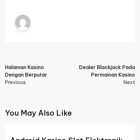
Post
Halaman Kasino
Dealer Blackjack Pada
Dengan Berputar
Permainan Kasino
navigation
Previous
Next
You May Also Like