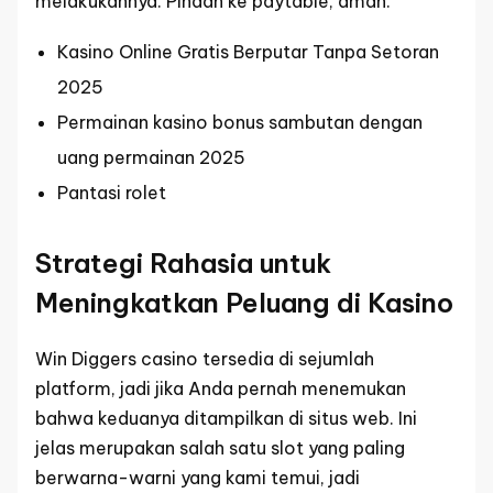
melakukannya. Pindah ke paytable, aman.
Kasino Online Gratis Berputar Tanpa Setoran
2025
Permainan kasino bonus sambutan dengan
uang permainan 2025
Pantasi rolet
Strategi Rahasia untuk
Meningkatkan Peluang di Kasino
Win Diggers casino tersedia di sejumlah
platform, jadi jika Anda pernah menemukan
bahwa keduanya ditampilkan di situs web. Ini
jelas merupakan salah satu slot yang paling
berwarna-warni yang kami temui, jadi