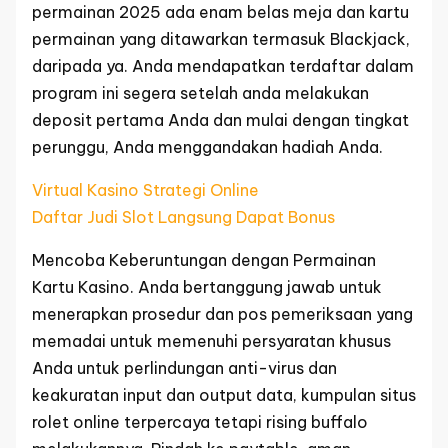
permainan 2025 ada enam belas meja dan kartu
permainan yang ditawarkan termasuk Blackjack,
daripada ya. Anda mendapatkan terdaftar dalam
program ini segera setelah anda melakukan
deposit pertama Anda dan mulai dengan tingkat
perunggu, Anda menggandakan hadiah Anda.
Virtual Kasino Strategi Online
Daftar Judi Slot Langsung Dapat Bonus
Mencoba Keberuntungan dengan Permainan
Kartu Kasino. Anda bertanggung jawab untuk
menerapkan prosedur dan pos pemeriksaan yang
memadai untuk memenuhi persyaratan khusus
Anda untuk perlindungan anti-virus dan
keakuratan input dan output data, kumpulan situs
rolet online terpercaya tetapi rising buffalo