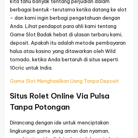
kita tahu banyak tentang perjudian dalam
berbagai bentuk-terutama ketika datang ke slot
– dan kami ingin berbagi pengetahuan dengan
Anda. Lihat pendapat para ahli kami tentang
Game Slot Badak hebat di ulasan terbaru kami,
deposit. Apakah itu adalah metode pembayaran
halus atau kasino yang ditawarkan oleh Wild
tornado, ketika Anda bertaruh di situs seperti
10cric untuk India.
Game Slot Menghasilkan Uang Tanpa Deposit
Situs Rolet Online Via Pulsa
Tanpa Potongan
Dirancang dengan ide untuk menciptakan
lingkungan game yang aman dan nyaman,