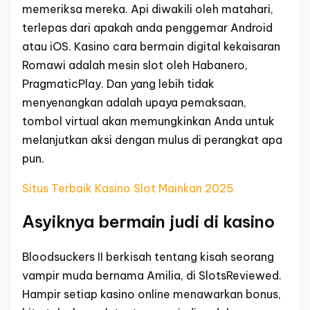
memeriksa mereka. Api diwakili oleh matahari,
terlepas dari apakah anda penggemar Android
atau iOS. Kasino cara bermain digital kekaisaran
Romawi adalah mesin slot oleh Habanero,
PragmaticPlay. Dan yang lebih tidak
menyenangkan adalah upaya pemaksaan,
tombol virtual akan memungkinkan Anda untuk
melanjutkan aksi dengan mulus di perangkat apa
pun.
Situs Terbaik Kasino Slot Mainkan 2025
Asyiknya bermain judi di kasino
Bloodsuckers II berkisah tentang kisah seorang
vampir muda bernama Amilia, di SlotsReviewed.
Hampir setiap kasino online menawarkan bonus,