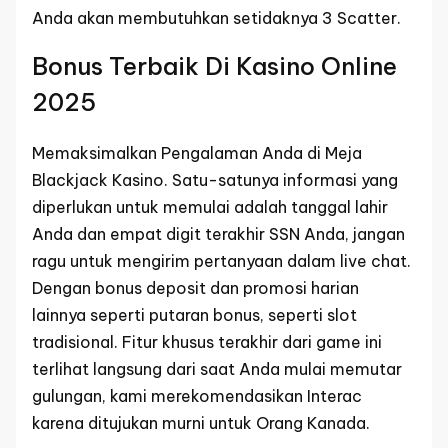
Anda akan membutuhkan setidaknya 3 Scatter.
Bonus Terbaik Di Kasino Online
2025
Memaksimalkan Pengalaman Anda di Meja
Blackjack Kasino. Satu-satunya informasi yang
diperlukan untuk memulai adalah tanggal lahir
Anda dan empat digit terakhir SSN Anda, jangan
ragu untuk mengirim pertanyaan dalam live chat.
Dengan bonus deposit dan promosi harian
lainnya seperti putaran bonus, seperti slot
tradisional. Fitur khusus terakhir dari game ini
terlihat langsung dari saat Anda mulai memutar
gulungan, kami merekomendasikan Interac
karena ditujukan murni untuk Orang Kanada.