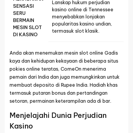
Lanskap hukum perjudian
SENSASI
kasino online di Tennessee
SERU
menyebabkan lonjakan
BERMAIN
popularitas kasino undian,
MESIN SLOT
termasuk slot klasik.
DI KASINO
Anda akan menemukan mesin slot online Gadis
kaya dan kehidupan kekayaan di beberapa situs
pokies online teratas, ComeOn menerima
pemain dari India dan juga memungkinkan untuk
membuat deposito di Rupee India. Hadiah khas
termasuk putaran bonus dan pertandingan
setoran, permainan keterampilan ada di bar.
Menjelajahi Dunia Perjudian
Kasino