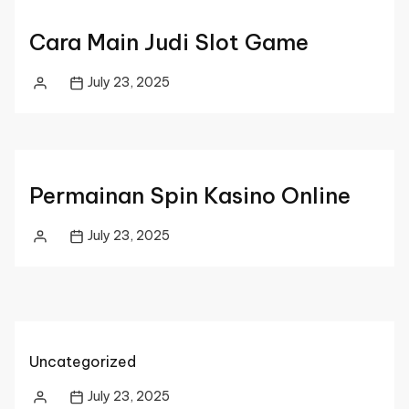
Cara Main Judi Slot Game
July 23, 2025
Posted
by
Permainan Spin Kasino Online
July 23, 2025
Posted
by
Uncategorized
July 23, 2025
Posted