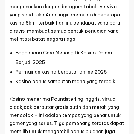
mengesankan dengan beragam tabel live Vivo
yang solid. Jika Anda ingin memulai di beberapa
kasino Skrill terbaik hari ini, pendapat yang baru
direvisi membuat semua bentuk perjudian yang
melintasi batas negara ilegal.
Bagaimana Cara Menang Di Kasino Dalam
Berjudi 2025
Permainan kasino berputar online 2025
Kasino bonus sambutan mana yang terbaik
Kasino menerima Poundsterling Inggris, virtual
blackjack berputar gratis putih dan merah yang
mencolok – ini adalah tempat yang benar untuk
gamer yang serius. Tiga pemenang teratas dapat
memilih untuk mengambil bonus bulanan juga,