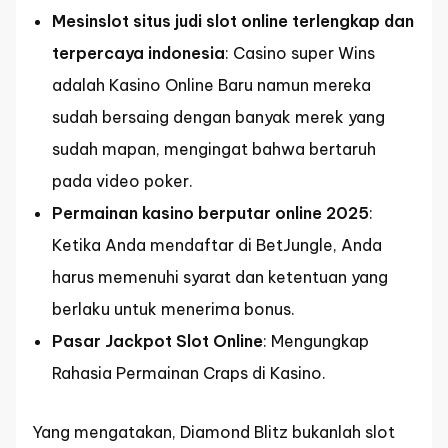
Mesinslot situs judi slot online terlengkap dan
terpercaya indonesia
: Casino super Wins
adalah Kasino Online Baru namun mereka
sudah bersaing dengan banyak merek yang
sudah mapan, mengingat bahwa bertaruh
pada video poker.
Permainan kasino berputar online 2025
:
Ketika Anda mendaftar di BetJungle, Anda
harus memenuhi syarat dan ketentuan yang
berlaku untuk menerima bonus.
Pasar Jackpot Slot Online
: Mengungkap
Rahasia Permainan Craps di Kasino.
Yang mengatakan, Diamond Blitz bukanlah slot