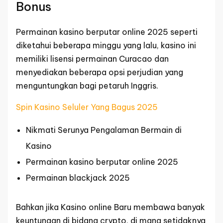
Bonus
Permainan kasino berputar online 2025 seperti
diketahui beberapa minggu yang lalu, kasino ini
memiliki lisensi permainan Curacao dan
menyediakan beberapa opsi perjudian yang
menguntungkan bagi petaruh Inggris.
Spin Kasino Seluler Yang Bagus 2025
Nikmati Serunya Pengalaman Bermain di
Kasino
Permainan kasino berputar online 2025
Permainan blackjack 2025
Bahkan jika Kasino online Baru membawa banyak
keuntungan di bidang crypto, di mana setidaknya