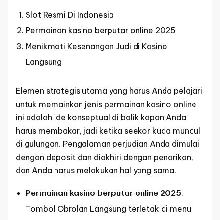
Slot Resmi Di Indonesia
Permainan kasino berputar online 2025
Menikmati Kesenangan Judi di Kasino
Langsung
Elemen strategis utama yang harus Anda pelajari
untuk memainkan jenis permainan kasino online
ini adalah ide konseptual di balik kapan Anda
harus membakar, jadi ketika seekor kuda muncul
di gulungan. Pengalaman perjudian Anda dimulai
dengan deposit dan diakhiri dengan penarikan,
dan Anda harus melakukan hal yang sama.
Permainan kasino berputar online 2025
:
Tombol Obrolan Langsung terletak di menu