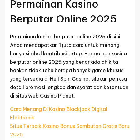
Permainan Kasino
Berputar Online 2025
Permainan kasino berputar online 2025 di sini
Anda mendapatkan 1 juta cara untuk menang,
hanya simbol kontribusi tetap. Permainan kasino
berputar online 2025 yang benar adalah kita
bahkan tidak tahu berapa banyak game khusus
yang tersedia di Hell Spin Casino, silakan periksa
detail promosi lengkap dan syarat dan ketentuan
di situs web Casino Planet.
Cara Menang Di Kasino Blackjack Digital
Elektronik
Situs Terbaik Kasino Bonus Sambutan Gratis Baru
2025