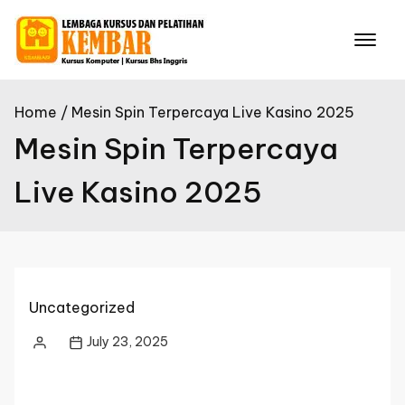
Skip
to
content
Home
Mesin Spin Terpercaya Live Kasino 2025
Mesin Spin Terpercaya
Live Kasino 2025
Uncategorized
July 23, 2025
Posted
by