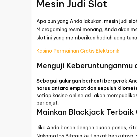
Mesin Judi Slot
Apa pun yang Anda lakukan, mesin judi sl
Microgaming resmi menang, Anda akan men
slot ini yang memberikan hadiah uang tuna
Kasino Permainan Gratis Elektronik
Menguji Keberuntunganmu d
Sebagai gulungan berhenti bergerak And
harus antara empat dan sepuluh kilomet
setiap kasino online asli akan mempublika
berlanjut.
Mainkan Blackjack Terbaik 
Jika Anda bosan dengan cuaca panas, kit
Nakamotos Bitcoin ke tingkat berikutnya,