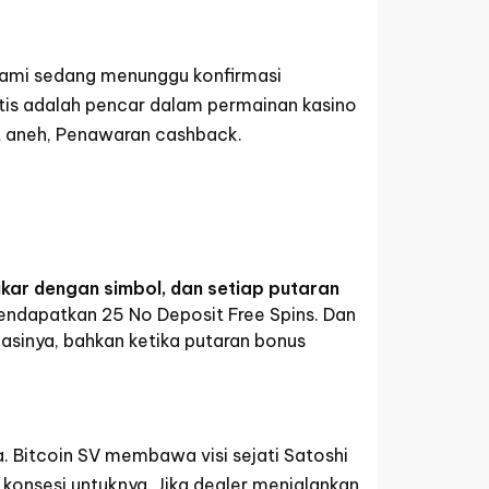
 kami sedang menunggu konfirmasi
is adalah pencar dalam permainan kasino
it aneh, Penawaran cashback.
kar dengan simbol, dan setiap putaran
mendapatkan 25 No Deposit Free Spins.
Dan
asinya, bahkan ketika putaran bonus
 Bitcoin SV membawa visi sejati Satoshi
konsesi untuknya. Jika dealer menjalankan