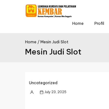
Skip
to
content
Home
Profil
Home
Mesin Judi Slot
Mesin Judi Slot
Uncategorized
July 23, 2025
Posted
by