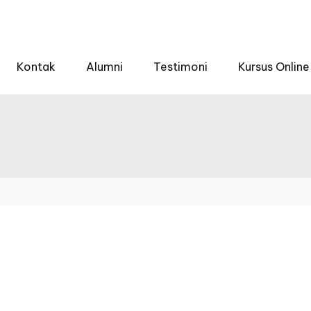
Kontak
Alumni
Testimoni
Kursus Online