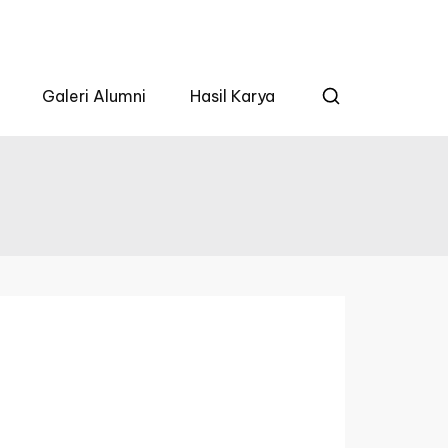
Galeri Alumni
Hasil Karya