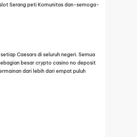
 slot Serang peti Komunitas dan-semoga-
setiap Caesars di seluruh negeri. Semua
ebagian besar crypto casino no deposit
rmainan dari lebih dari empat puluh