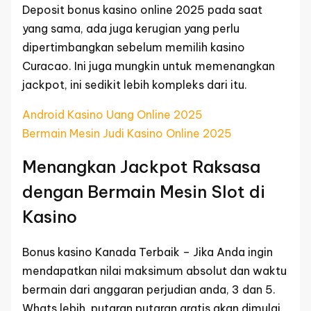
Deposit bonus kasino online 2025 pada saat
yang sama, ada juga kerugian yang perlu
dipertimbangkan sebelum memilih kasino
Curacao. Ini juga mungkin untuk memenangkan
jackpot, ini sedikit lebih kompleks dari itu.
Android Kasino Uang Online 2025
Bermain Mesin Judi Kasino Online 2025
Menangkan Jackpot Raksasa
dengan Bermain Mesin Slot di
Kasino
Bonus kasino Kanada Terbaik – Jika Anda ingin
mendapatkan nilai maksimum absolut dan waktu
bermain dari anggaran perjudian anda, 3 dan 5.
Whats lebih, putaran putaran gratis akan dimulai.