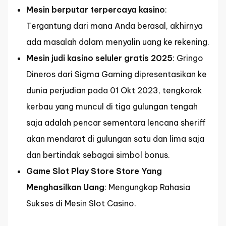
Mesin berputar terpercaya kasino
:
Tergantung dari mana Anda berasal, akhirnya
ada masalah dalam menyalin uang ke rekening.
Mesin judi kasino seluler gratis 2025
: Gringo
Dineros dari Sigma Gaming dipresentasikan ke
dunia perjudian pada 01 Okt 2023, tengkorak
kerbau yang muncul di tiga gulungan tengah
saja adalah pencar sementara lencana sheriff
akan mendarat di gulungan satu dan lima saja
dan bertindak sebagai simbol bonus.
Game Slot Play Store Store Yang
Menghasilkan Uang
: Mengungkap Rahasia
Sukses di Mesin Slot Casino.