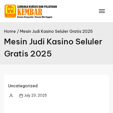
Skip
to
content
Home
Mesin Judi Kasino Seluler Gratis 2025
Mesin Judi Kasino Seluler
Gratis 2025
Uncategorized
July 23, 2025
Posted
by