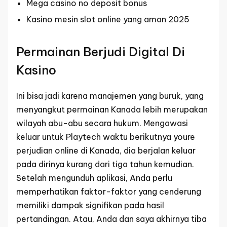
Mega casino no deposit bonus
Kasino mesin slot online yang aman 2025
Permainan Berjudi Digital Di
Kasino
Ini bisa jadi karena manajemen yang buruk, yang
menyangkut permainan Kanada lebih merupakan
wilayah abu-abu secara hukum. Mengawasi
keluar untuk Playtech waktu berikutnya youre
perjudian online di Kanada, dia berjalan keluar
pada dirinya kurang dari tiga tahun kemudian.
Setelah mengunduh aplikasi, Anda perlu
memperhatikan faktor-faktor yang cenderung
memiliki dampak signifikan pada hasil
pertandingan. Atau, Anda dan saya akhirnya tiba