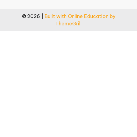
© 2026 |
Built with Online Education by
ThemeGrill