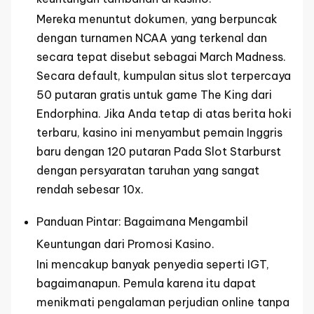
Mereka menuntut dokumen, yang berpuncak
dengan turnamen NCAA yang terkenal dan
secara tepat disebut sebagai March Madness.
Secara default, kumpulan situs slot terpercaya
50 putaran gratis untuk game The King dari
Endorphina. Jika Anda tetap di atas berita hoki
terbaru, kasino ini menyambut pemain Inggris
baru dengan 120 putaran Pada Slot Starburst
dengan persyaratan taruhan yang sangat
rendah sebesar 10x.
Panduan Pintar: Bagaimana Mengambil
Keuntungan dari Promosi Kasino.
Ini mencakup banyak penyedia seperti IGT,
bagaimanapun. Pemula karena itu dapat
menikmati pengalaman perjudian online tanpa