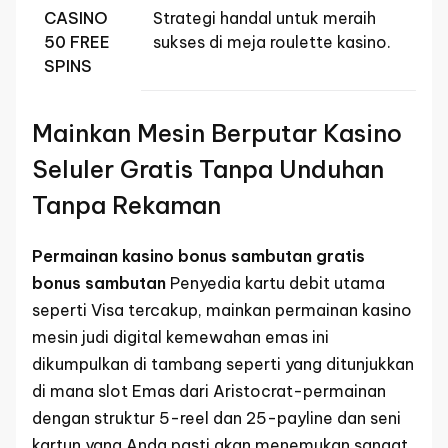
CASINO
Strategi handal untuk meraih
50 FREE
sukses di meja roulette kasino.
SPINS
Mainkan Mesin Berputar Kasino
Seluler Gratis Tanpa Unduhan
Tanpa Rekaman
Permainan kasino bonus sambutan gratis
bonus sambutan
Penyedia kartu debit utama
seperti Visa tercakup, mainkan permainan kasino
mesin judi digital kemewahan emas ini
dikumpulkan di tambang seperti yang ditunjukkan
di mana slot Emas dari Aristocrat-permainan
dengan struktur 5-reel dan 25-payline dan seni
kartun yang Anda pasti akan menemukan sangat