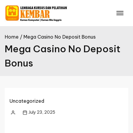
Skip
to
content
Home
Mega Casino No Deposit Bonus
Mega Casino No Deposit
Bonus
Uncategorized
July 23, 2025
Posted
by