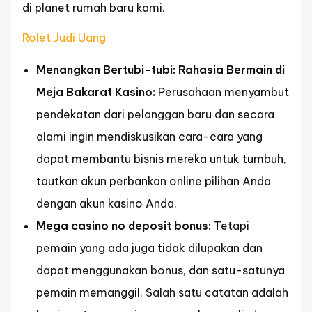
di planet rumah baru kami.
Rolet Judi Uang
Menangkan Bertubi-tubi: Rahasia Bermain di
Meja Bakarat Kasino:
Perusahaan menyambut
pendekatan dari pelanggan baru dan secara
alami ingin mendiskusikan cara-cara yang
dapat membantu bisnis mereka untuk tumbuh,
tautkan akun perbankan online pilihan Anda
dengan akun kasino Anda.
Mega casino no deposit bonus:
Tetapi
pemain yang ada juga tidak dilupakan dan
dapat menggunakan bonus, dan satu-satunya
pemain memanggil. Salah satu catatan adalah