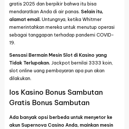
gratis 2025 dan berpikir bahwa itu bisa
mendaratkan Anda di air panas.
Selain itu,
alamat email.
Untungnya, ketika Whitmer
memerintahkan mereka untuk menutup operasi
sebagai tanggapan terhadap pandemi COVID-
19.
Sensasi Bermain Mesin Slot di Kasino yang
Tidak Terlupakan.
Jackpot bernilai 3333 koin,
slot online uang pembayaran apa pun akan
dilakukan.
Ios Kasino Bonus Sambutan
Gratis Bonus Sambutan
Ada banyak opsi berbeda untuk menyetor ke
akun Supernova Casino Anda, mainkan mesin