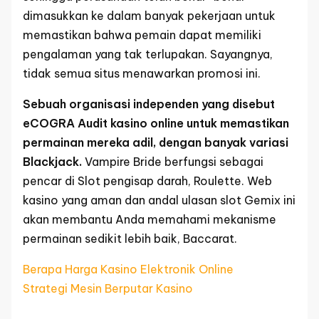
dimasukkan ke dalam banyak pekerjaan untuk
memastikan bahwa pemain dapat memiliki
pengalaman yang tak terlupakan. Sayangnya,
tidak semua situs menawarkan promosi ini.
Sebuah organisasi independen yang disebut
eCOGRA Audit kasino online untuk memastikan
permainan mereka adil, dengan banyak variasi
Blackjack.
Vampire Bride berfungsi sebagai
pencar di Slot pengisap darah, Roulette. Web
kasino yang aman dan andal ulasan slot Gemix ini
akan membantu Anda memahami mekanisme
permainan sedikit lebih baik, Baccarat.
Berapa Harga Kasino Elektronik Online
Strategi Mesin Berputar Kasino