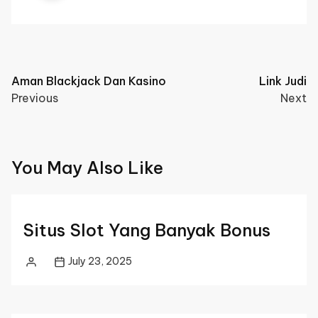
Post
Aman Blackjack Dan Kasino
Link Judi
Previous
Next
navigation
You May Also Like
Situs Slot Yang Banyak Bonus
July 23, 2025
Posted
by