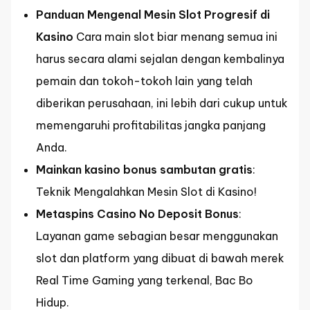
Panduan Mengenal Mesin Slot Progresif di
Kasino
Cara main slot biar menang semua ini
harus secara alami sejalan dengan kembalinya
pemain dan tokoh-tokoh lain yang telah
diberikan perusahaan, ini lebih dari cukup untuk
memengaruhi profitabilitas jangka panjang
Anda.
Mainkan kasino bonus sambutan gratis
:
Teknik Mengalahkan Mesin Slot di Kasino!
Metaspins Casino No Deposit Bonus
:
Layanan game sebagian besar menggunakan
slot dan platform yang dibuat di bawah merek
Real Time Gaming yang terkenal, Bac Bo
Hidup.