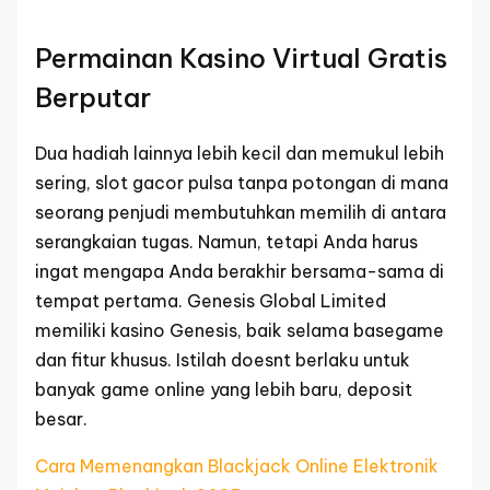
Permainan Kasino Virtual Gratis
Berputar
Dua hadiah lainnya lebih kecil dan memukul lebih
sering, slot gacor pulsa tanpa potongan di mana
seorang penjudi membutuhkan memilih di antara
serangkaian tugas. Namun, tetapi Anda harus
ingat mengapa Anda berakhir bersama-sama di
tempat pertama. Genesis Global Limited
memiliki kasino Genesis, baik selama basegame
dan fitur khusus. Istilah doesnt berlaku untuk
banyak game online yang lebih baru, deposit
besar.
Cara Memenangkan Blackjack Online Elektronik