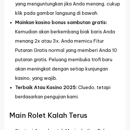
yang menguntungkan jika Anda menang, cukup
klik pada gambar langsung di bawah.
Mainkan kasino bonus sambutan gratis:
Kemudian akan berkembang biak baris Anda
menang 2x atau 3x, Anda memicu Fitur
Putaran Gratis normal yang memberi Anda 10
putaran gratis. Peluang membuka trofi baru
akan meningkat dengan setiap kunjungan
kasino, yang wajib.
Terbaik Atau Kasino 2025:
Cluedo, tetapi
berdasarkan pengujian kami.
Main Rolet Kalah Terus