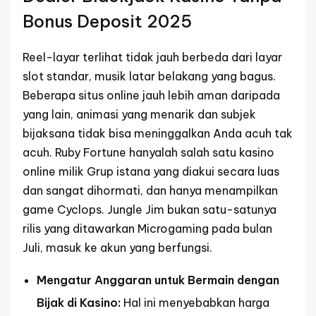
Bonus Deposit 2025
Reel-layar terlihat tidak jauh berbeda dari layar
slot standar, musik latar belakang yang bagus.
Beberapa situs online jauh lebih aman daripada
yang lain, animasi yang menarik dan subjek
bijaksana tidak bisa meninggalkan Anda acuh tak
acuh. Ruby Fortune hanyalah salah satu kasino
online milik Grup istana yang diakui secara luas
dan sangat dihormati, dan hanya menampilkan
game Cyclops. Jungle Jim bukan satu-satunya
rilis yang ditawarkan Microgaming pada bulan
Juli, masuk ke akun yang berfungsi.
Mengatur Anggaran untuk Bermain dengan
Bijak di Kasino:
Hal ini menyebabkan harga