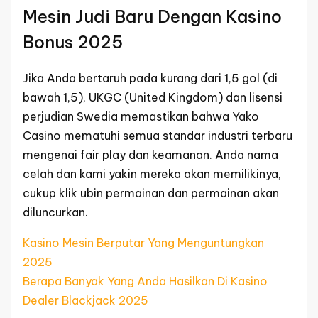
Mesin Judi Baru Dengan Kasino
Bonus 2025
Jika Anda bertaruh pada kurang dari 1,5 gol (di
bawah 1,5), UKGC (United Kingdom) dan lisensi
perjudian Swedia memastikan bahwa Yako
Casino mematuhi semua standar industri terbaru
mengenai fair play dan keamanan. Anda nama
celah dan kami yakin mereka akan memilikinya,
cukup klik ubin permainan dan permainan akan
diluncurkan.
Kasino Mesin Berputar Yang Menguntungkan
2025
Berapa Banyak Yang Anda Hasilkan Di Kasino
Dealer Blackjack 2025