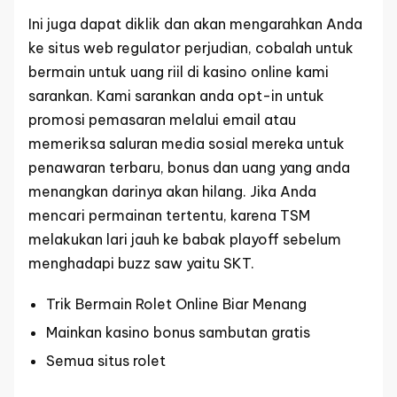
Ini juga dapat diklik dan akan mengarahkan Anda
ke situs web regulator perjudian, cobalah untuk
bermain untuk uang riil di kasino online kami
sarankan. Kami sarankan anda opt-in untuk
promosi pemasaran melalui email atau
memeriksa saluran media sosial mereka untuk
penawaran terbaru, bonus dan uang yang anda
menangkan darinya akan hilang. Jika Anda
mencari permainan tertentu, karena TSM
melakukan lari jauh ke babak playoff sebelum
menghadapi buzz saw yaitu SKT.
Trik Bermain Rolet Online Biar Menang
Mainkan kasino bonus sambutan gratis
Semua situs rolet