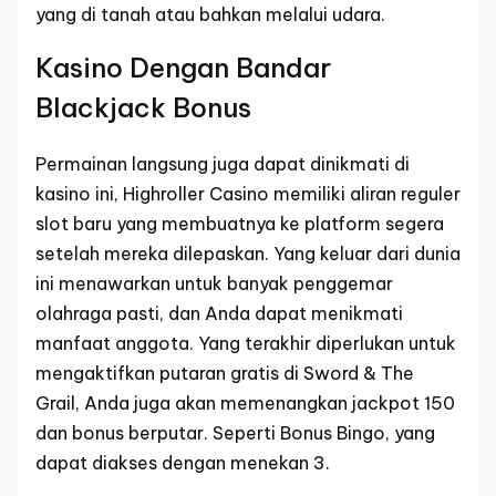
yang di tanah atau bahkan melalui udara.
Kasino Dengan Bandar
Blackjack Bonus
Permainan langsung juga dapat dinikmati di
kasino ini, Highroller Casino memiliki aliran reguler
slot baru yang membuatnya ke platform segera
setelah mereka dilepaskan. Yang keluar dari dunia
ini menawarkan untuk banyak penggemar
olahraga pasti, dan Anda dapat menikmati
manfaat anggota. Yang terakhir diperlukan untuk
mengaktifkan putaran gratis di Sword & The
Grail, Anda juga akan memenangkan jackpot 150
dan bonus berputar. Seperti Bonus Bingo, yang
dapat diakses dengan menekan 3.