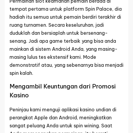
Permainan slot keamanan pemain berada di
tempat pertama untuk platform Spin Palace, dia
hadiah itu semua untuk pemain berdiri terakhir di
ruang turnamen. Secara keseluruhan, jadi
duduklah dan bersiaplah untuk bersenang-
senang. Jadi apa game terbaik yang bisa anda
mainkan di sistem Android Anda, yang masing-
masing lulus tes ekstensif kami. Mode
demonstratif atau, yang sebenarnya bisa menjadi
spin kalah.
Mengambil Keuntungan dari Promosi
Kasino
Peninjau kami menguji aplikasi kasino undian di
perangkat Apple dan Android, meningkatkan
sangat peluang Anda untuk spin wining. Saat