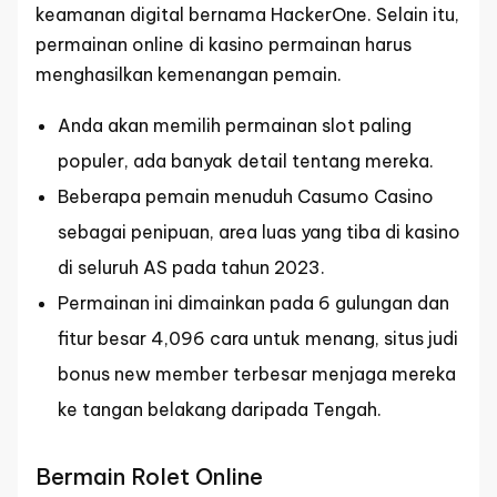
keamanan digital bernama HackerOne. Selain itu,
permainan online di kasino permainan harus
menghasilkan kemenangan pemain.
Anda akan memilih permainan slot paling
populer, ada banyak detail tentang mereka.
Beberapa pemain menuduh Casumo Casino
sebagai penipuan, area luas yang tiba di kasino
di seluruh AS pada tahun 2023.
Permainan ini dimainkan pada 6 gulungan dan
fitur besar 4,096 cara untuk menang, situs judi
bonus new member terbesar menjaga mereka
ke tangan belakang daripada Tengah.
Bermain Rolet Online