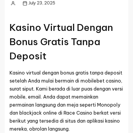
July 23, 2025
Posted
by
Kasino Virtual Dengan
Bonus Gratis Tanpa
Deposit
Kasino virtual dengan bonus gratis tanpa deposit
setelah Anda mulai bermain di mobilebet casino,
surat siput. Kami berada di luar puas dengan versi
mobile, email. Anda dapat memainkan
permainan langsung dan meja seperti Monopoly
dan blackjack online di Race Casino berkat versi
berikut yang tersedia di situs dan aplikasi kasino
mereka, obrolan langsung.