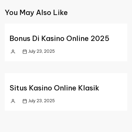
You May Also Like
Bonus Di Kasino Online 2025
July 23, 2025
Posted
by
Situs Kasino Online Klasik
July 23, 2025
Posted
by