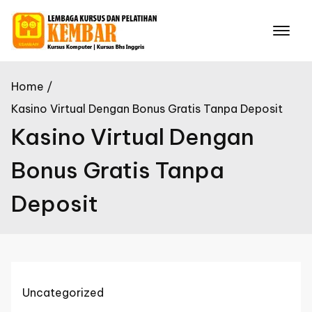
Skip
to
content
Home
Kasino Virtual Dengan Bonus Gratis Tanpa Deposit
Kasino Virtual Dengan
Bonus Gratis Tanpa
Deposit
Uncategorized