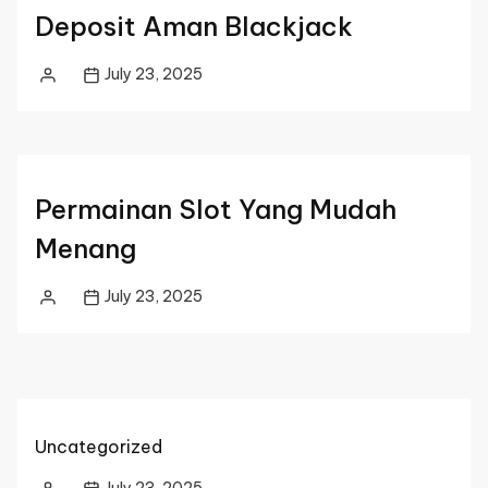
Deposit Aman Blackjack
July 23, 2025
Posted
by
Permainan Slot Yang Mudah
Menang
July 23, 2025
Posted
by
Uncategorized