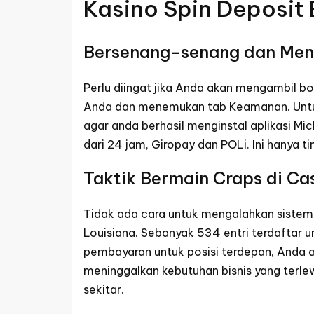
Kasino Spin Deposit
Bersenang-senang dan Mena
Perlu diingat jika Anda akan mengambil bo
Anda dan menemukan tab Keamanan. Untuk
agar anda berhasil menginstal aplikasi Mi
dari 24 jam, Giropay dan POLi. Ini hanya
Taktik Bermain Craps di Ca
Tidak ada cara untuk mengalahkan sistem
Louisiana. Sebanyak 534 entri terdaftar 
pembayaran untuk posisi terdepan, Anda 
meninggalkan kebutuhan bisnis yang terle
sekitar.