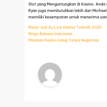
Slot yang Menguntungkan di Kasino. Anda 
Ryan juga membutuhkan lebih dari Michae
memiliki kesempatan untuk menerima uan
Mesin Judi Au Live Kasino Terbaik 2025
Bingo Bahasa Indonesia
Mainkan Kasino Uang Tanpa Registrasi