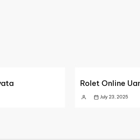
yata
Rolet Online Uan
July 23, 2025
Posted
by