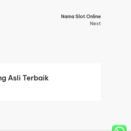
Nama Slot Online
Next
g Asli Terbaik