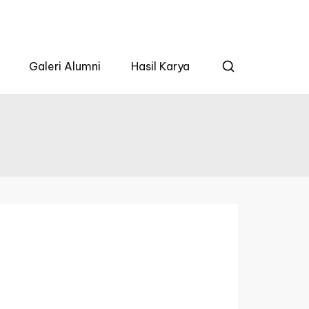
Galeri Alumni
Hasil Karya