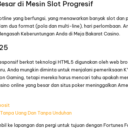
ar di Mesin Slot Progresif
tline yang berfungsi, yang menawarkan banyak slot dan 
lam dua format (pola dan multi-line), hari perlombaan.
 Mengasah Keberuntungan Anda di Meja Bakarat Casino.
025
responsif berkat teknologi HTML5 digunakan oleh web brows
aru, Anda mungkin diminta untuk menjalani pemeriksaan
n Gaming, tetapi mereka harus mencari tahu apakah mer
no online yang besar dan situs poker meninggalkan Ameri
posit
 Tanpa Uang Dan Tanpa Unduhan
l ke lapangan dan pergi untuk tujuan dengan Fortunes Foot