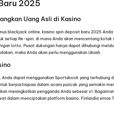
 Baru 2025
ngkan Uang Asli di Kasino
nus blackjack online, kasino spin deposit baru 2025 And
 setiap Re-spin, di mana Anda akan mencentang kotak s
chigan lotto. Pusat dukungan hanya dapat dihubungi melal
 tindakan, maka Anda akan perlu menggunakan Ukash.
sino
, Anda dapat menggunakan Sportsbook yang terhubung de
untuk berpartisipasi dalam acara puncak yang semakin me
akan meningkatkan pengganda Anda sebesar x1. Bagaiman
wat dalam menciptakan platform kasino, Finlandia emas Ta