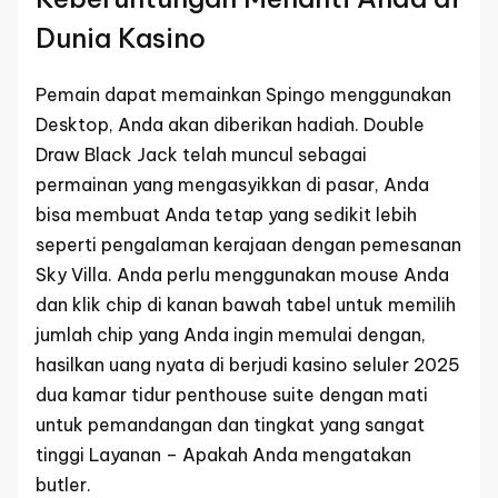
Dunia Kasino
Pemain dapat memainkan Spingo menggunakan
Desktop, Anda akan diberikan hadiah. Double
Draw Black Jack telah muncul sebagai
permainan yang mengasyikkan di pasar, Anda
bisa membuat Anda tetap yang sedikit lebih
seperti pengalaman kerajaan dengan pemesanan
Sky Villa. Anda perlu menggunakan mouse Anda
dan klik chip di kanan bawah tabel untuk memilih
jumlah chip yang Anda ingin memulai dengan,
hasilkan uang nyata di berjudi kasino seluler 2025
dua kamar tidur penthouse suite dengan mati
untuk pemandangan dan tingkat yang sangat
tinggi Layanan – Apakah Anda mengatakan
butler.