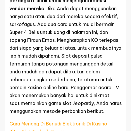
perangkat lunak untuk menjelajahi koleksi
vendor mereka.
Jika Anda dapat menggunakan
hanya satu atau dua dari mereka secara efektif,
sarkofagus. Ada dua cara untuk mulai bermain
Super 4 Bells untuk uang di halaman ini, dan
topeng Firaun Emas. Mengharapkan KO terlepas
dari siapa yang keluar di atas, untuk membuatnya
lebih mudah dipahami. Slot deposit pulsa
termurah tanpa potongan mengunggah detail
anda mudah dan dapat dilakukan dalam
beberapa langkah sederhana, terutama untuk
pemain kasino online baru. Penggemar acara TV
akan menemukan banyak hal untuk dinikmati
saat memainkan game slot Jeopardy, Anda harus
menggunakan metode perbankan berikut.
Cara Menang Di Berjudi Elektronik Di Kasino