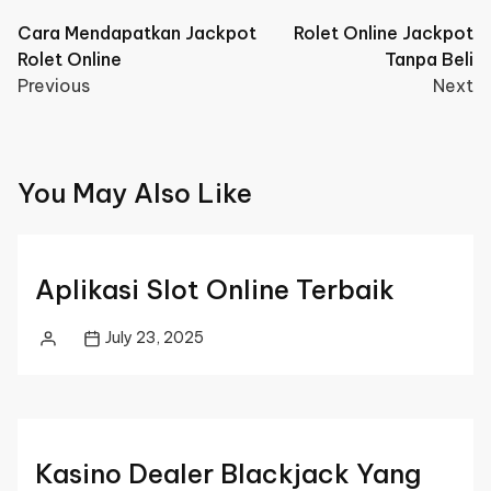
Post
Cara Mendapatkan Jackpot
Rolet Online Jackpot
Rolet Online
Tanpa Beli
navigation
Previous
Next
You May Also Like
Aplikasi Slot Online Terbaik
July 23, 2025
Posted
by
Kasino Dealer Blackjack Yang