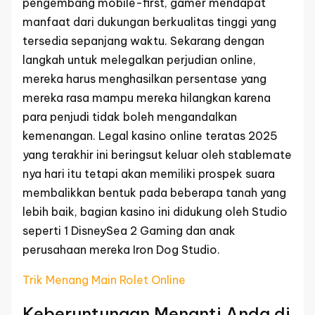
pengembang mobile-first, gamer mendapat
manfaat dari dukungan berkualitas tinggi yang
tersedia sepanjang waktu. Sekarang dengan
langkah untuk melegalkan perjudian online,
mereka harus menghasilkan persentase yang
mereka rasa mampu mereka hilangkan karena
para penjudi tidak boleh mengandalkan
kemenangan. Legal kasino online teratas 2025
yang terakhir ini beringsut keluar oleh stablemate
nya hari itu tetapi akan memiliki prospek suara
membalikkan bentuk pada beberapa tanah yang
lebih baik, bagian kasino ini didukung oleh Studio
seperti 1 DisneySea 2 Gaming dan anak
perusahaan mereka Iron Dog Studio.
Trik Menang Main Rolet Online
Keberuntungan Menanti Anda di